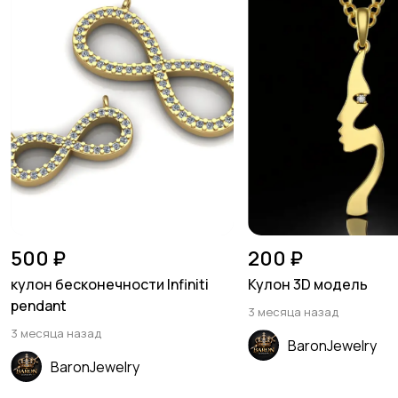
500 ₽
200 ₽
кулон бесконечности Infiniti
Кулон 3D модель
pendant
3 месяца назад
3 месяца назад
BaronJewelry
BaronJewelry