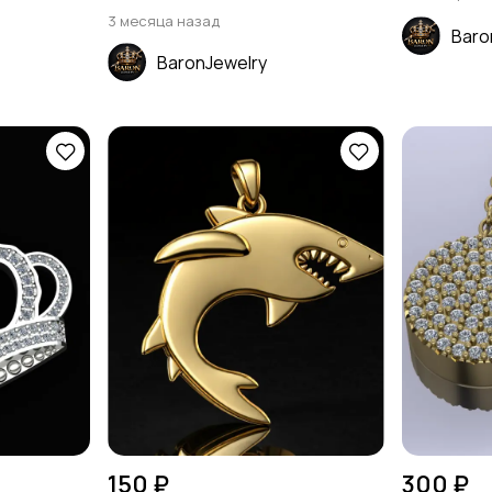
3 месяца назад
Baro
BaronJewelry
150 ₽
300 ₽