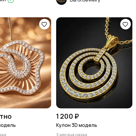
тно
1 200 ₽
модель
Кулон 3D модель
зад
3 месяца назад