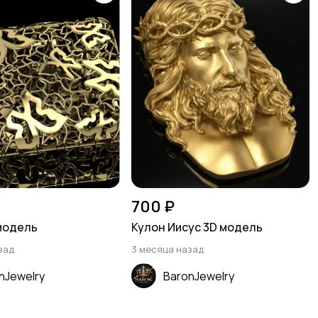
700 ₽
модель
Кулон Иисус 3D модель
зад
3 месяца назад
nJewelry
BaronJewelry