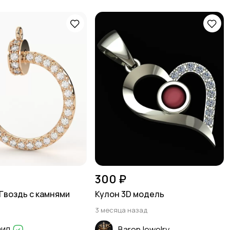
300 ₽
Гвоздь с камнями
Кулон 3D модель
3 месяца назад
аил
BaronJewelry