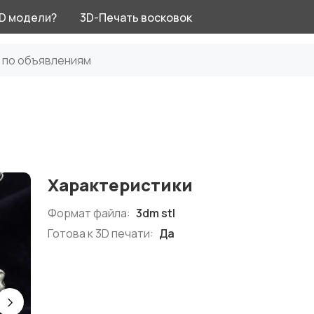
3D модели?
3D-Печать восковок
Характеристики
Формат файла:
3dm stl
Готова к 3D печати:
Да