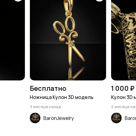
Бесплатно
1 000 ₽
Ножница Кулон 3D модель
Кулон 3D 
3 месяца назад
2 месяца на
BaronJewelry
Baro