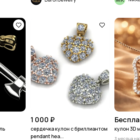
1 000 ₽
Беспла
ль
сердечка кулон с бриллиантом
кулон 3D 
pendant hea...
3 месяца на