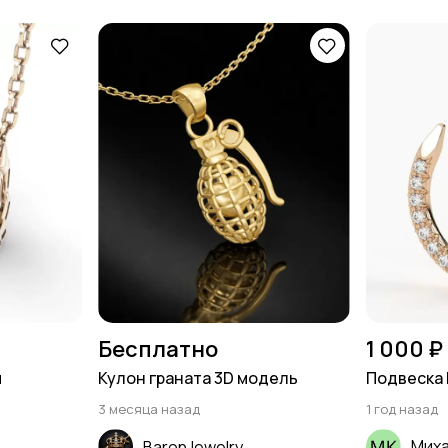
Бесплатно
1 000 ₽
и
Кулон граната 3D модель
Подвеска 
3 месяца назад
1 год назад
Мих
BaronJewelry