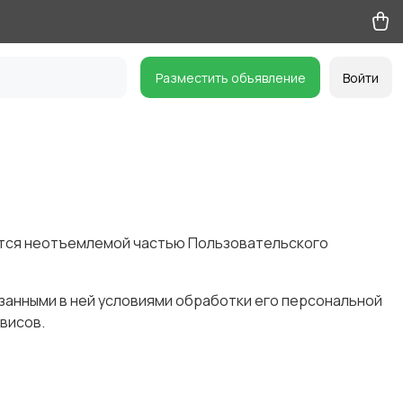
Разместить объявление
Войти
ется неотъемлемой частью Пользовательского
занными в ней условиями обработки его персональной
висов.