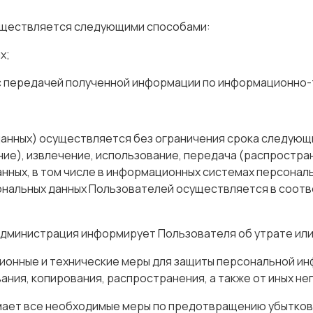
существляется следующими способами:
х;
с передачей полученной информации по информационно-
нных) осуществляется без ограничения срока следующим
ние), извлечение, использование, передача (распростра
анных, в том числе в информационных системах персонал
ональных данных Пользователей осуществляется в соотве
 Администрация информирует Пользователя об утрате или
ионные и технические меры для защиты персональной и
ания, копирования, распространения, а также от иных н
мает все необходимые меры по предотвращению убытков 