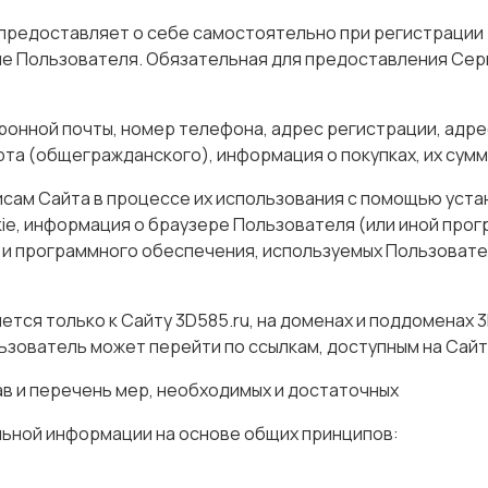
 предоставляет о себе самостоятельно при регистрации 
ые Пользователя. Обязательная для предоставления Сер
тронной почты, номер телефона, адрес регистрации, адре
та (общегражданского), информация о покупках, их сумме
висам Сайта в процессе их использования с помощью ус
okie, информация о браузере Пользователя (или иной про
и программного обеспечения, используемых Пользовател
тся только к Сайту 3D585.ru, на доменах и поддоменах 3
льзователь может перейти по ссылкам, доступным на Сайт
ав и перечень мер, необходимых и достаточных
льной информации на основе общих принципов: