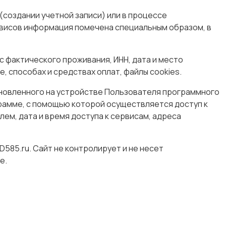
(создании учетной записи) или в процессе
висов информация помечена специальным образом, в
с фактического проживания, ИНН, дата и место
, способах и средствах оплат, файлы cookies.
тановленного на устройстве Пользователя программного
грамме, с помощью которой осуществляется доступ к
ем, дата и время доступа к сервисам, адреса
D585.ru. Сайт не контролирует и не несет
е.