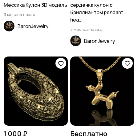
Мессика Кулон 3D модель
сердечка кулон с
бриллиантом pendant
3 месяца назад
hea...
BaronJewelry
3 месяца назад
BaronJewelry
1 000 ₽
Бесплатно