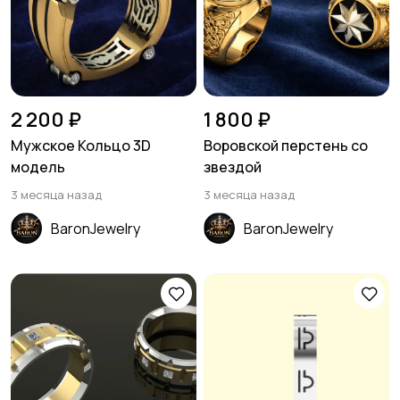
2 200 ₽
1 800 ₽
Мужское Кольцо 3D
Воровской перстень со
модель
звездой
3 месяца назад
3 месяца назад
BaronJewelry
BaronJewelry