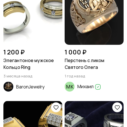
1 200 ₽
1 000 ₽
Элегантоное мужское
Перстень с ликом
Кольцо Ring
Святого Олега
3 месяца назад
1 год назад
Михаил
BaronJewelry