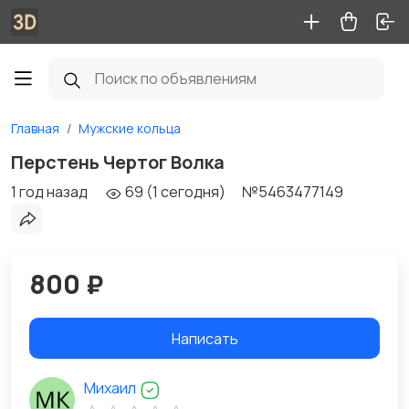
Главная
Мужские кольца
Перстень Чертог Волка
1 год назад
69 (1 сегодня)
№5463477149
800 ₽
Написать
Михаил