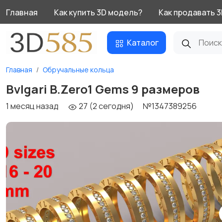
Главная
Как купить 3D модель?
Как продавать 
Каталог
Главная
Обручальные кольца
Bvlgari B.Zero1 Gems 9 размеров
1 месяц назад
27 (2 сегодня)
№1347389256