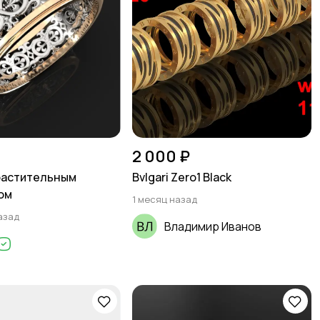
2 000 ₽
растительным
Bvlgari Zero1 Black
ом
1 месяц назад
азад
Владимир Иванов