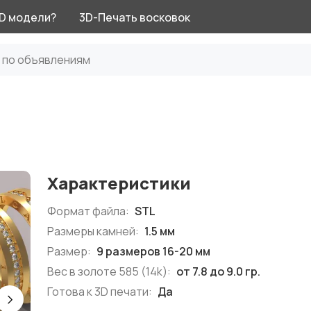
3D модели?
3D-Печать восковок
Характеристики
Формат файла:
STL
Размеры камней:
1.5 мм
Размер:
9 размеров 16-20 мм
Вес в золоте 585 (14k):
от 7.8 до 9.0 гр.
Готова к 3D печати:
Да