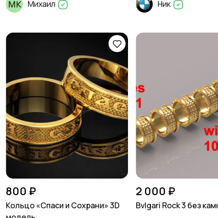
Михаил
Ник
800 ₽
2 000 ₽
Кольцо «Спаси и Сохрани» 3D
Bvlgari Rock 3 без ка
модель