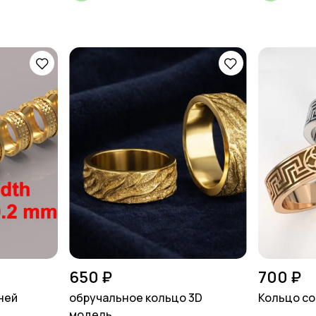
650 ₽
700 ₽
мней
обручальное кольцо 3D
Кольцо со
модель