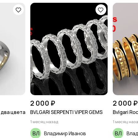
2 000 ₽
2 000 ₽
 два цвета
BVLGARI SERPENTI VIPER GEMS
Bvlgari Ro
1 месяц назад
1 месяц наз
Владимир Иванов
Влад