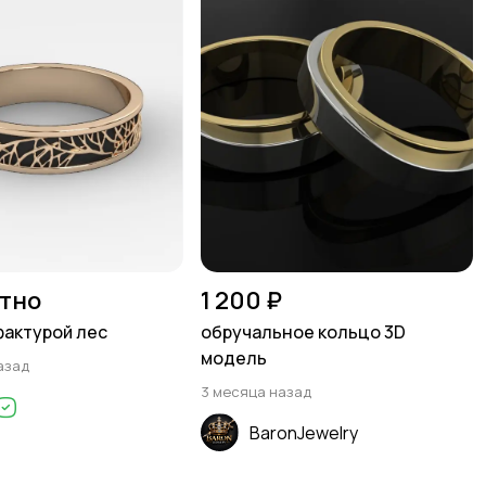
тно
1 200 ₽
фактурой лес
обручальное кольцо 3D
модель
азад
3 месяца назад
BaronJewelry