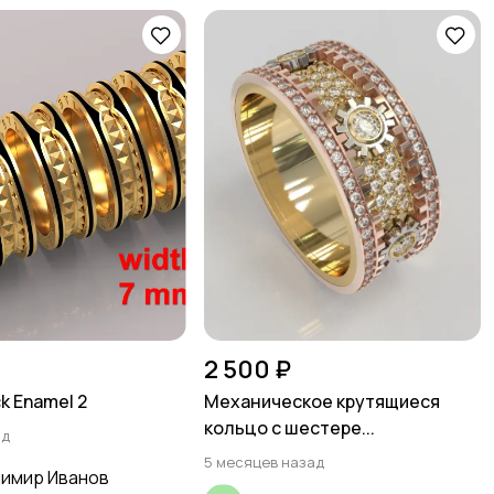
2 500 ₽
ck Enamel 2
Механическое крутящиеся
кольцо с шестере...
ад
5 месяцев назад
имир Иванов