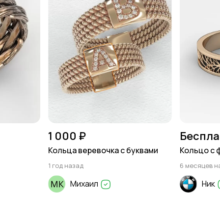
1 000 ₽
Беспла
Кольца веревочка с буквами
Кольцо с 
1 год назад
6 месяцев н
Михаил
Ник