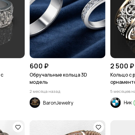
600 ₽
2 500 ₽
 с
Обручальные кольца 3D
Кольцо с 
модель
орнамент
2 месяца назад
5 месяцев н
Ник
BaronJewelry