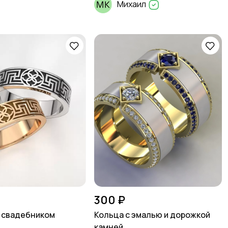
Михаил
300 ₽
 свадебником
Кольца с эмалью и дорожкой
камней