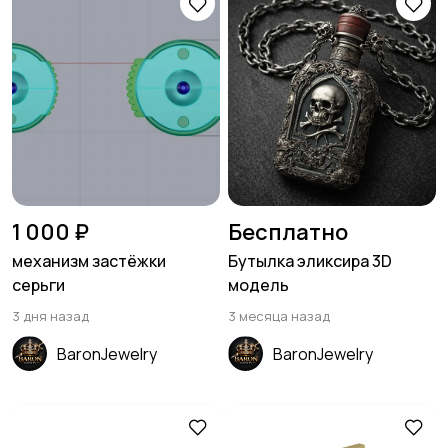
1 000 ₽
Бесплатно
механизм застёжки
Бутылка эликсира 3D
серьги
модель
3 дня назад
3 месяца назад
BaronJewelry
BaronJewelry