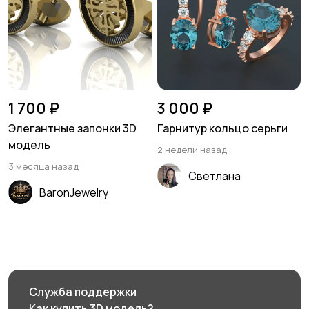
1 700 ₽
3 000 ₽
Элегантные запонки 3D
Гарнитур кольцо серьги
модель
2 недели назад
3 месяца назад
Светлана
BaronJewelry
Служба поддержки
Как купить 3D модель?