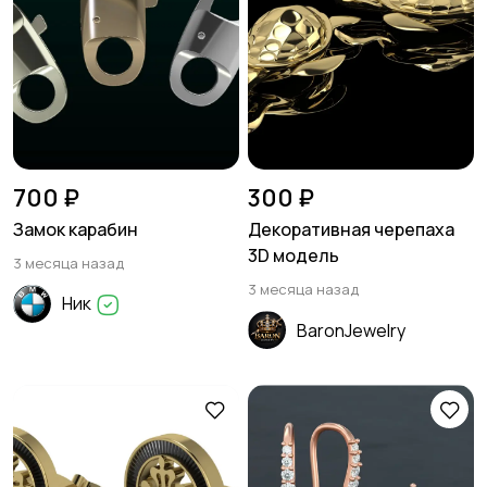
700 ₽
300 ₽
Замок карабин
Декоративная черепаха
3D модель
3 месяца назад
3 месяца назад
Ник
BaronJewelry