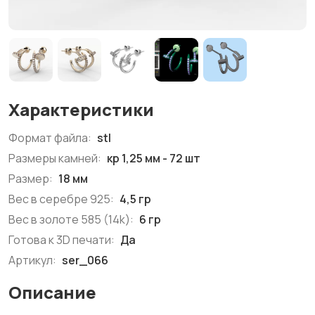
Характеристики
Формат файла:
stl
Размеры камней:
кр 1,25 мм - 72 шт
Размер:
18 мм
Вес в серебре 925:
4,5 гр
Вес в золоте 585 (14k):
6 гр
Готова к 3D печати:
Да
Артикул:
ser_066
Описание