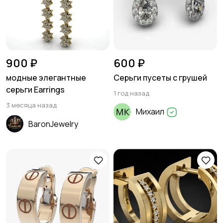
900 ₽
600 ₽
модные элегантные
Серьги пусеты с грушей
серьги Earrings
1 год назад
3 месяца назад
Михаил
BaronJewelry