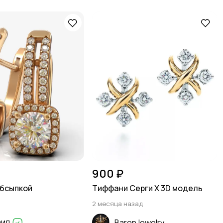
900 ₽
обсыпкой
Тиффани Серги X 3D модель
2 месяца назад
аил
BaronJewelry