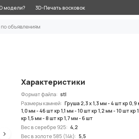
3D модели?
3D-Печать восковок
Характеристики
Формат файла:
stl
Размеры камней:
Груша 2,3 х 1,3 мм - 4 шт кр 0,9
1,0 мм - 46 шт кр 1,1 мм - 10 шт кр 1,2 мм - 10 шт кр 
кр 1,5 мм - 8 шт кр 1,7 мм - 6 шт
Вес в серебре 925:
4,2
Вес в золоте 585 (14k):
5,5