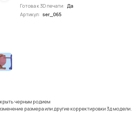
Готова к 3D печати:
Да
Артикул:
ser_065
покрыть черным родием
изменение размера или другие корректировки 3д модели