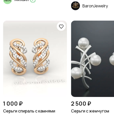
BaronJewelry
1 000 ₽
2 500 ₽
Серьги спираль с камнями
Серьги с жемчугом