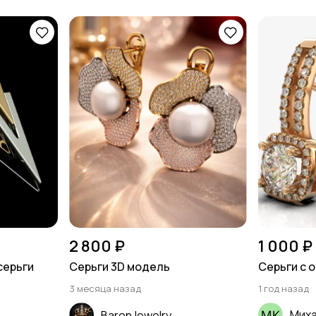
2 800 ₽
1 000 ₽
серьги
Серьги 3D модель
Серьги с 
3 месяца назад
1 год назад
Мих
BaronJewelry