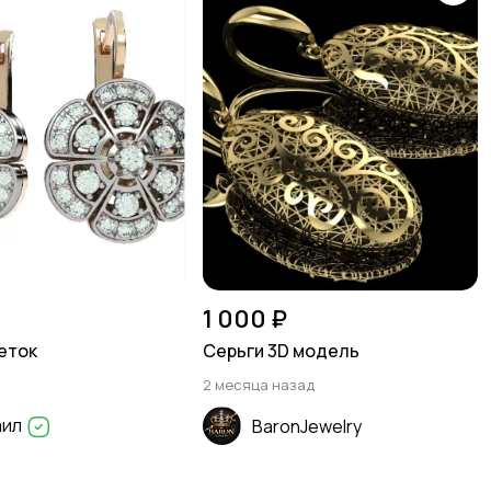
1 000 ₽
еток
Серьги 3D модель
2 месяца назад
аил
BaronJewelry