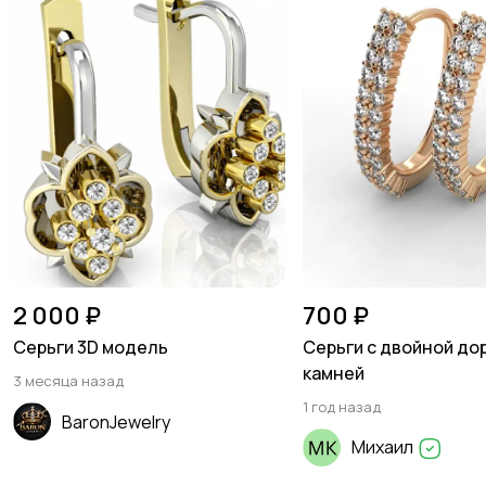
2 000 ₽
700 ₽
Серьги 3D модель
Серьги с двойной до
камней
3 месяца назад
1 год назад
BaronJewelry
Михаил