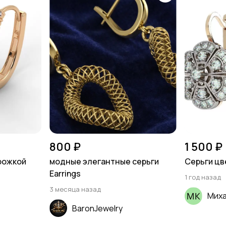
800 ₽
1 500 ₽
рожкой
модные элегантные серьги
Серьги цв
Earrings
1 год назад
3 месяца назад
Мих
BaronJewelry