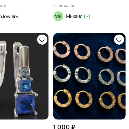
зад
1 год назад
Михаил
nJewelry
1 000 ₽