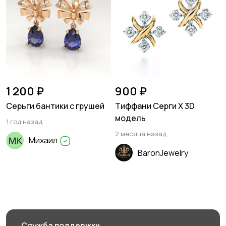
1 200 ₽
900 ₽
Серьги бантики с грушей
Тиффани Серги X 3D
модель
1 год назад
2 месяца назад
Михаил
BaronJewelry
Служба поддержки