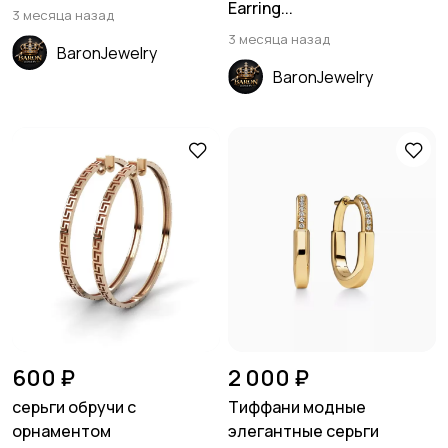
Earring...
3 месяца назад
3 месяца назад
BaronJewelry
BaronJewelry
600 ₽
2 000 ₽
серьги обручи с
Тиффани модные
орнаментом
элегантные серьги