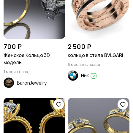
700 ₽
2 500 ₽
Женское Кольцо 3D
кольцо в стиле BVLGARI
модель
6 месяцев назад
1 месяц назад
Ник
BaronJewelry