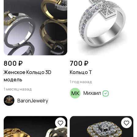
800 ₽
700 ₽
Женское Кольцо 3D
Кольцо Т
модель
1 год назад
1 месяц назад
Михаил
BaronJewelry