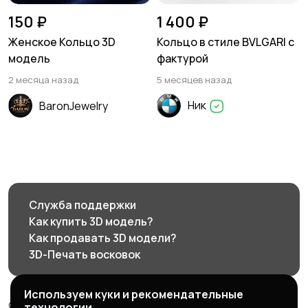
150 ₽
1 400 ₽
Женское Кольцо 3D
Кольцо в стиле BVLGARI с
модель
фактурой
2 месяца назад
5 месяцев назад
Ник
BaronJewelry
Служба поддержки
Как купить 3D модель?
Как продавать 3D модели?
3D-Печать восковок
Используем куки и рекомендательные
© 2026 3d585.ru - Маркетплейс ювелирного дизайна
технологии