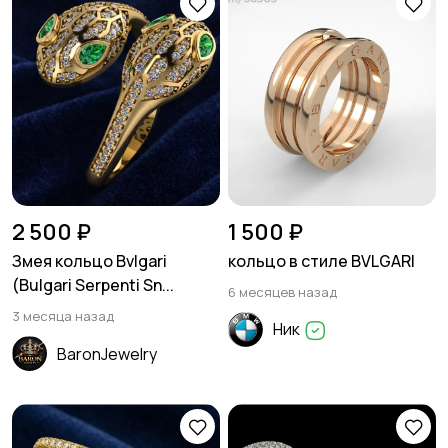
2 500 ₽
1 500 ₽
Змея кольцо Bvlgari
кольцо в стиле BVLGARI
(Bulgari Serpenti Sn...
6 месяцев назад
3 месяца назад
Ник
BaronJewelry