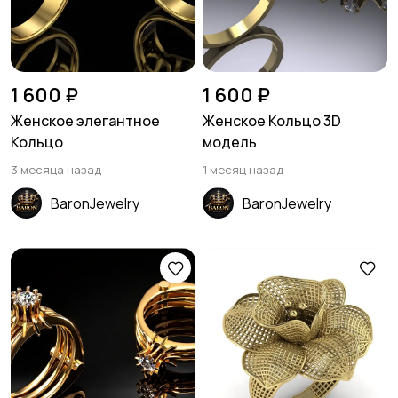
1 600 ₽
1 600 ₽
Женское элегантное
Женское Кольцо 3D
Кольцо
модель
3 месяца назад
1 месяц назад
BaronJewelry
BaronJewelry