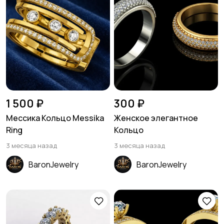
1 500 ₽
300 ₽
Мессика Кольцо Messika
Женское элегантное
Ring
Кольцо
3 месяца назад
3 месяца назад
BaronJewelry
BaronJewelry