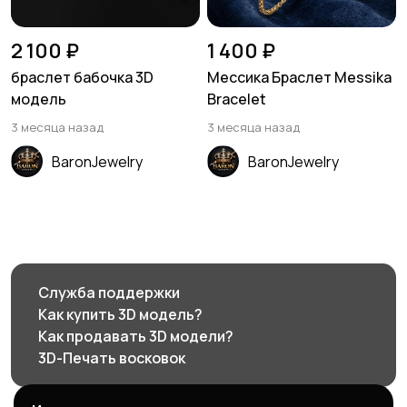
2 100 ₽
1 400 ₽
браслет бабочка 3D
Мессика Браслет Messika
модель
Bracelet
3 месяца назад
3 месяца назад
BaronJewelry
BaronJewelry
Служба поддержки
Как купить 3D модель?
Как продавать 3D модели?
3D-Печать восковок