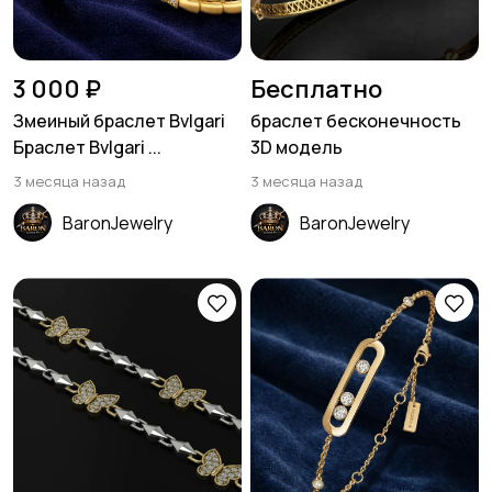
3 000 ₽
Бесплатно
Змеиный браслет Bvlgari
браслет бесконечность
Браслет Bvlgari ...
3D модель
3 месяца назад
3 месяца назад
BaronJewelry
BaronJewelry