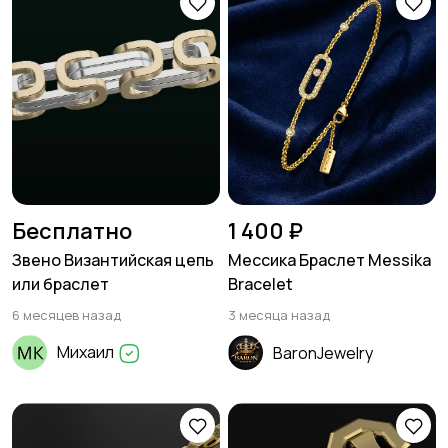
Бесплатно
1 400 ₽
Звено Византийская цепь
Мессика Браслет Messika
или браслет
Bracelet
6 месяцев назад
3 месяца назад
Михаил
BaronJewelry