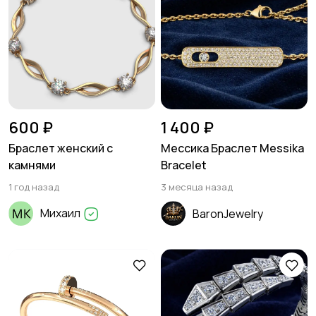
600 ₽
1 400 ₽
Браслет женский с
Мессика Браслет Messika
камнями
Bracelet
1 год назад
3 месяца назад
Михаил
BaronJewelry