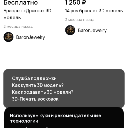
Бесплатно
1 250 ₽
Браслет «Дракон» 3D
14 pcs браслет 3D модель
модель
3 месяца назад
2 месяца назад
BaronJewelry
BaronJewelry
Служба поддержки
Как купить 3D модель?
Как продавать 3D модели?
3D-Печать восковок
Используем куки и рекомендательные
© 2026 3d585.ru - Маркетплейс ювелирного дизайна
технологии
3d585.ru