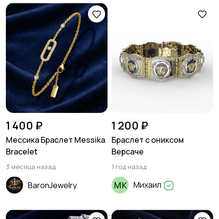
1 400 ₽
1 200 ₽
Мессика Браслет Messika
Браслет с ониксом
Bracelet
Версаче
3 месяца назад
1 год назад
Михаил
BaronJewelry