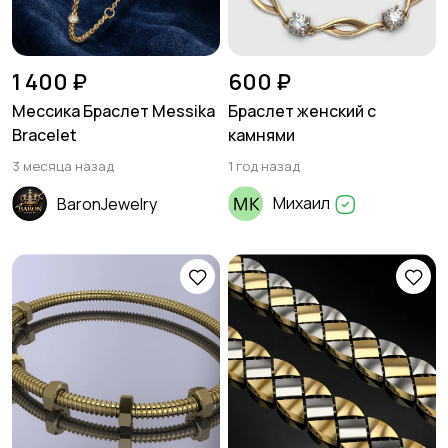
1 400 ₽
600 ₽
Мессика Браслет Messika
Браслет женский с
Bracelet
камнями
3 месяца назад
1 год назад
Михаил
BaronJewelry