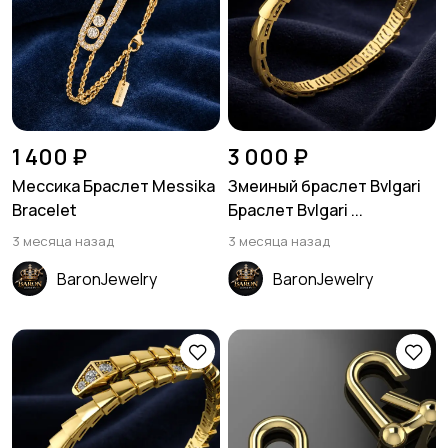
1 400 ₽
3 000 ₽
Мессика Браслет Messika
Змеиный браслет Bvlgari
Bracelet
Браслет Bvlgari ...
3 месяца назад
3 месяца назад
BaronJewelry
BaronJewelry