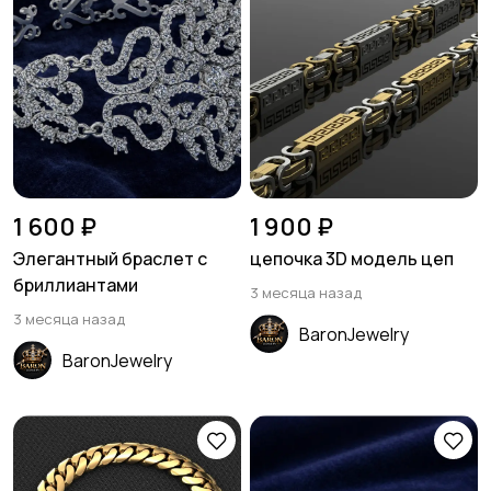
1 600 ₽
1 900 ₽
Элегантный браслет с
цепочка 3D модель цеп
бриллиантами
3 месяца назад
3 месяца назад
BaronJewelry
BaronJewelry