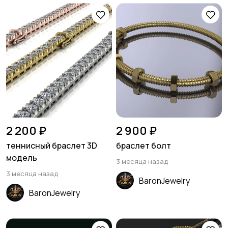
2 200 ₽
2 900 ₽
теннисный браслет 3D
браслет болт
модель
3 месяца назад
3 месяца назад
BaronJewelry
BaronJewelry