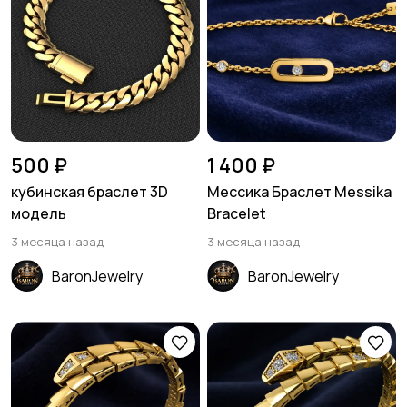
500 ₽
1 400 ₽
кубинская браслет 3D
Мессика Браслет Messika
модель
Bracelet
3 месяца назад
3 месяца назад
BaronJewelry
BaronJewelry