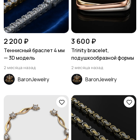
2 200 ₽
3 600 ₽
Теннисный браслет 4 мм
Trinity bracelet,
— 3D модель
подушкообразной формы
2 месяца назад
2 месяца назад
BaronJewelry
BaronJewelry