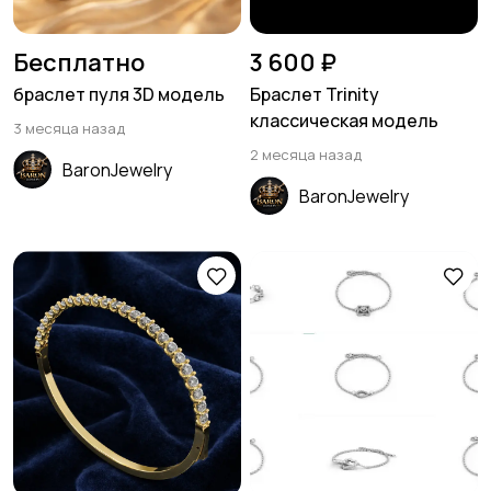
Бесплатно
3 600 ₽
браслет пуля 3D модель
Браслет Trinity
классическая модель
3 месяца назад
2 месяца назад
BaronJewelry
BaronJewelry