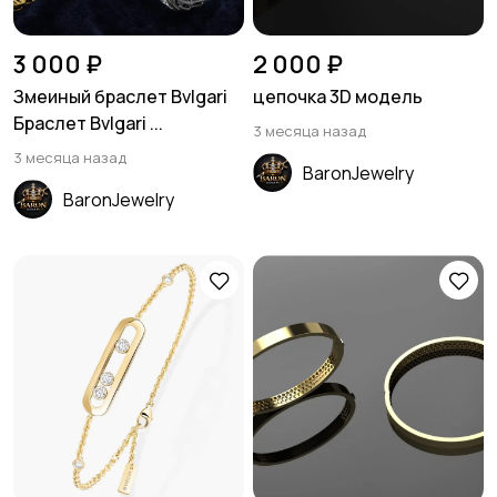
3 000 ₽
2 000 ₽
Змеиный браслет Bvlgari
цепочка 3D модель
Браслет Bvlgari ...
3 месяца назад
3 месяца назад
BaronJewelry
BaronJewelry