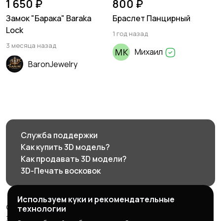
1 650 ₽
800 ₽
Замок "Барака" Baraka
Браслет Панцирный
Lock
1 год назад
3 месяца назад
Михаил
BaronJewelry
Служба поддержки
Как купить 3D модель?
Как продавать 3D модели?
3D-Печать восковок
Используем куки и рекомендательные
© 2026 3d585.ru - Маркетплейс ювелирного дизайна
технологии
3d585.ru