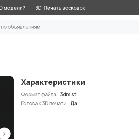
3D модели?
3D-Печать восковок
Характеристики
Формат файла:
3dm stl
Готова к 3D печати:
Да