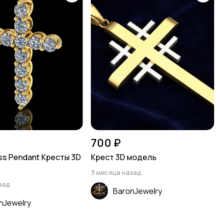
700 ₽
ss Pendant Кресты 3D
Крест 3D модель
3 месяца назад
зад
BaronJewelry
nJewelry