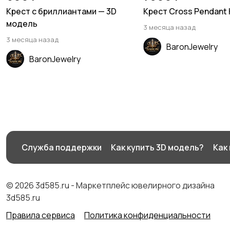
Крест с бриллиантами — 3D
Крест Cross Pendant
модель
3 месяца назад
3 месяца назад
BaronJewelry
BaronJewelry
Служба поддержки
Как купить 3D модель?
Как
© 2026 3d585.ru - Маркетплейс ювелирного дизайна
3d585.ru
Правила сервиса
Политика конфиденциальности