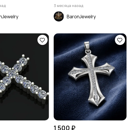
зад
3 месяца назад
nJewelry
BaronJewelry
1 500 ₽