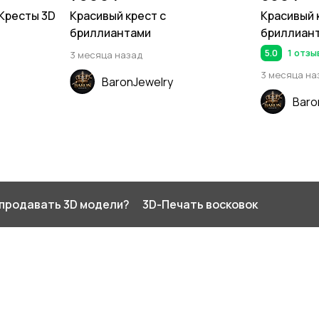
 Кресты 3D
Красивый крест с
Красивый 
бриллиантами
бриллиан
5.0
1 отзы
3 месяца назад
3 месяца на
BaronJewelry
Baro
 продавать 3D модели?
3D-Печать восковок