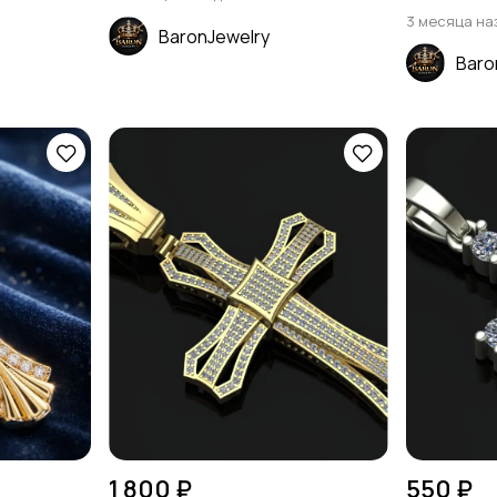
3 месяца на
BaronJewelry
Baro
1 800 ₽
550 ₽