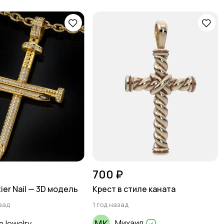
700 ₽
ier Nail — 3D модель
Крест в стиле каната
зад
1 год назад
Михаил
nJewelry