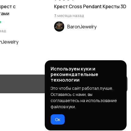
крест с
Крест Cross Pendant Кресты 3D
тами
3 месяца назад
в
BaronJewelry
зад
nJewelry
Используем куки и
рекомендательные
технологии
Это чтобы сайт работал лучше.
Оставаясь с нами, вы
соглашаетесь на использование
файлов куки.
Ок