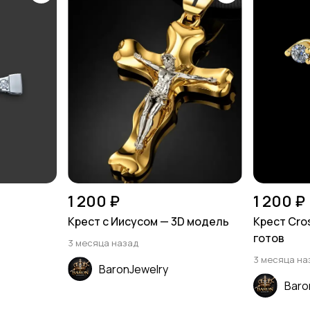
1 200 ₽
1 200 ₽
Крест с Иисусом — 3D модель
Крест Cro
готов
3 месяца назад
3 месяца на
BaronJewelry
Baro