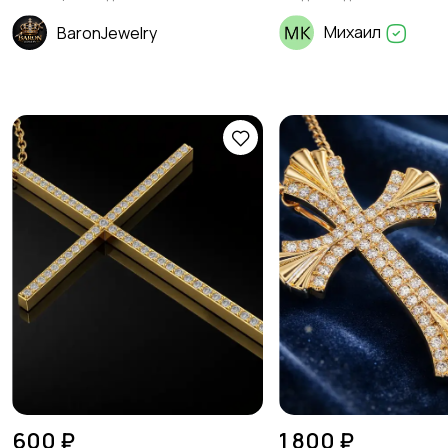
Михаил
BaronJewelry
600 ₽
1 800 ₽