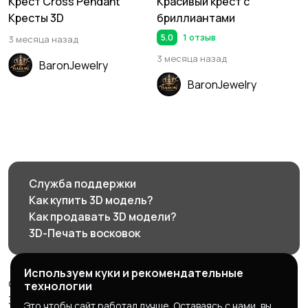
Крест Cross Pendant
Красивый крест с
Кресты 3D
бриллиантами
5.0
1 отзыв
3 месяца назад
3 месяца назад
BaronJewelry
BaronJewelry
Служба поддержки
Как купить 3D модель?
Как продавать 3D модели?
3D-Печать восковок
Используем куки и рекомендательные
© 2026 3d585.ru - Маркетплейс ювелирного дизайна
технологии
3d585.ru
Это чтобы сайт работал лучше. Оставаясь с нами, вы