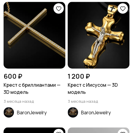
600 ₽
1 200 ₽
Крест с бриллиантами —
Крест с Иисусом — 3D
3D модель
модель
3 месяца назад
3 месяца назад
BaronJewelry
BaronJewelry