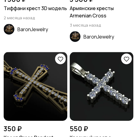
Тиффани крест 3D модель
Армянские кресты
Armenian Cross
2 месяца назад
3 месяца назад
BaronJewelry
BaronJewelry
350 ₽
550 ₽