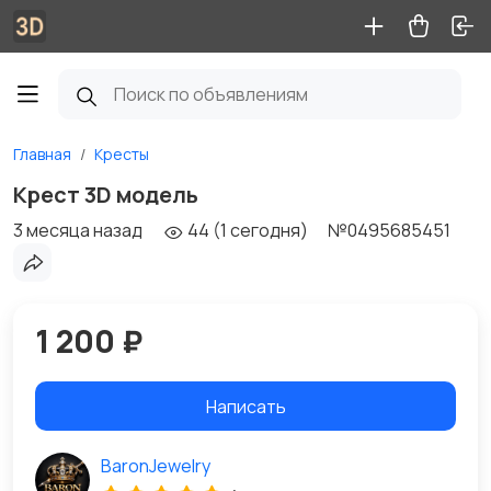
Главная
Кресты
Крест 3D модель
3 месяца назад
44 (1 сегодня)
№0495685451
1 200 ₽
Написать
BaronJewelry