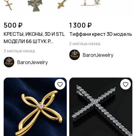
500 ₽
1 300 ₽
КРЕСТЫ, ИКОНЫ, 3D И STL
Тиффани крест 3D модель
МОДЕЛИ 66 ШТУК P...
2 месяца назад
3 месяца назад
BaronJewelry
BaronJewelry