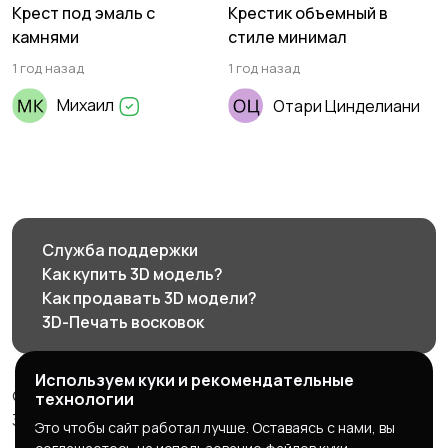
Крест под эмаль с
Крестик объемный в
камнями
стиле минимал
1 год назад
1 год назад
Михаил
Отари Цинделиани
Служба поддержки
Как купить 3D модель?
Как продавать 3D модели?
3D-Печать восковок
Используем куки и рекомендательные
© 2026 3d585.ru - Маркетплейс ювелирного дизайна
технологии
3d585.ru
Это чтобы сайт работал лучше. Оставаясь с нами, вы