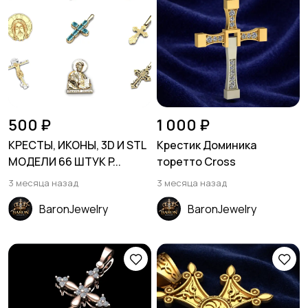
500 ₽
1 000 ₽
КРЕСТЫ, ИКОНЫ, 3D И STL
Крестик Доминика
МОДЕЛИ 66 ШТУК P...
торетто Cross
3 месяца назад
3 месяца назад
BaronJewelry
BaronJewelry