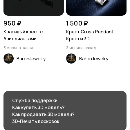
950 ₽
1 500 ₽
Красивый крест с
Крест Cross Pendant
бриллиантами
Кресты 3D
3 месяца назад
3 месяца назад
BaronJewelry
BaronJewelry
Служба поддержки
Как купить 3D модель?
Как продавать 3D модели?
3D-Печать восковок