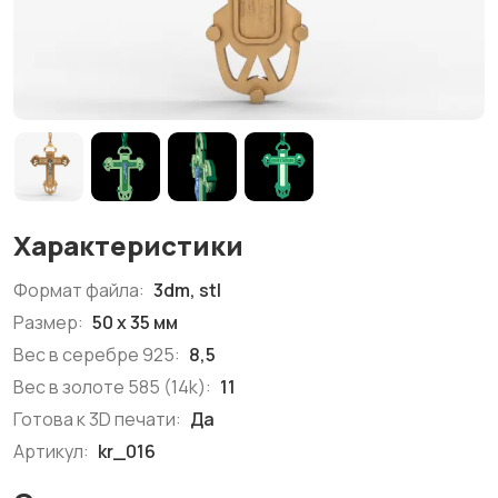
Характеристики
Формат файла:
3dm, stl
Размер:
50 x 35 мм
Вес в серебре 925:
8,5
Вес в золоте 585 (14k):
11
Готова к 3D печати:
Да
Артикул:
kr_016