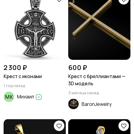
2 300 ₽
600 ₽
Крест с иконами
Крест с бриллиантами —
3D модель
1 год назад
3 месяца назад
Михаил
BaronJewelry