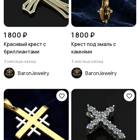
1 800 ₽
1 800 ₽
Красивый крест с
Крест под эмаль с
бриллиантами
камнями
3 месяца назад
3 месяца назад
BaronJewelry
BaronJewelry