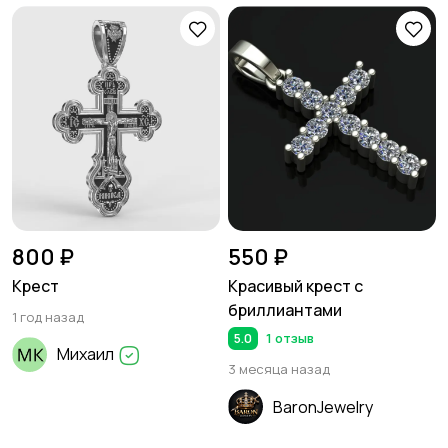
800 ₽
550 ₽
Крест
Красивый крест с
бриллиантами
1 год назад
5.0
1 отзыв
Михаил
3 месяца назад
BaronJewelry