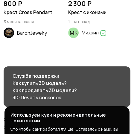
800 ₽
2 300 ₽
Крест Cross Pendant
Крест с иконами
3 месяца назад
1 год назад
Михаил
BaronJewelry
Служба поддержки
Как купить 3D модель?
Как продавать 3D модели?
3D-Печать восковок
Используем куки и рекомендательные
© 2026 3d585.ru - Маркетплейс ювелирного дизайна
технологии
3d585.ru
Это чтобы сайт работал лучше. Оставаясь с нами, вы