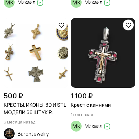
Михаил
Михаил
500 ₽
1 100 ₽
КРЕСТЫ, ИКОНЫ, 3D И STL
Крест с камнями
МОДЕЛИ 66 ШТУК P...
1 год назад
3 месяца назад
Михаил
BaronJewelry