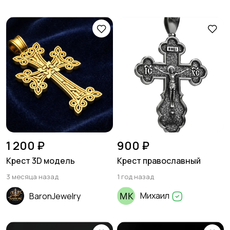
1 200 ₽
900 ₽
Крест 3D модель
Крест православный
3 месяца назад
1 год назад
Михаил
BaronJewelry