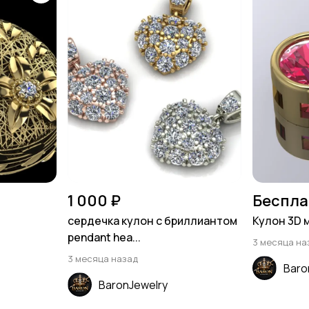
1 000 ₽
Беспла
сердечка кулон с бриллиантом
Кулон 3D 
pendant hea...
3 месяца на
3 месяца назад
Baro
BaronJewelry