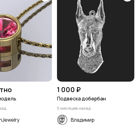
тно
1 000 ₽
модель
Подвеска добербан
зад
5 месяцев назад
nJewelry
Владимир