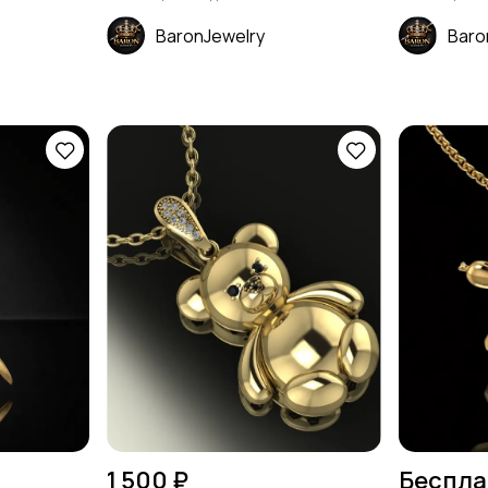
BaronJewelry
Baro
1 500 ₽
Беспла