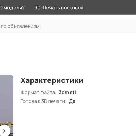
3D модели?
3D-Печать восковок
Характеристики
Формат файла:
3dm stl
Готова к 3D печати:
Да