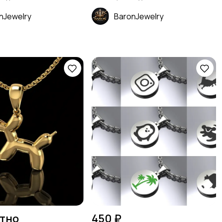
nJewelry
BaronJewelry
тно
450 ₽