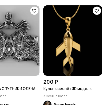
200 ₽
 СПУТНИКИ ОДЕНА
Кулон самолёт 3D модель
азад
3 месяца назад
димир
BaronJewelry