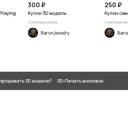
300 ₽
250 ₽
Praying
Кулон 3D модель
Кулон сам
3 месяца назад
3 месяца на
BaronJewelry
Baro
 продавать 3D модели?
3D-Печать восковок