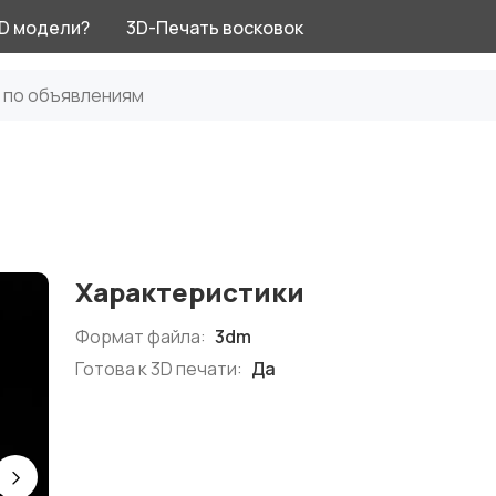
3D модели?
3D-Печать восковок
Характеристики
Формат файла:
3dm
Готова к 3D печати:
Да