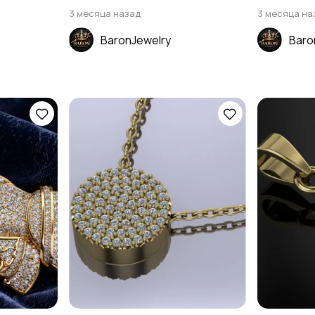
3 месяца назад
3 месяца на
BaronJewelry
Baro