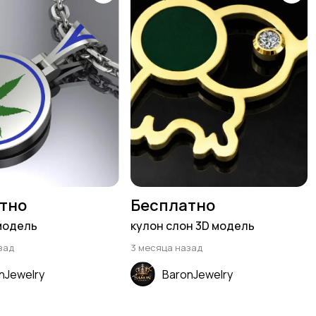
тно
Бесплатно
модель
кулон слон 3D модель
зад
3 месяца назад
nJewelry
BaronJewelry