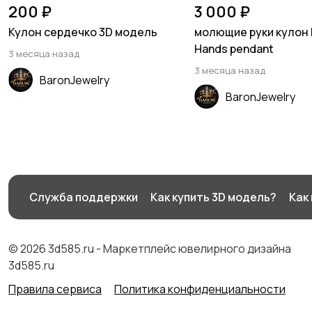
200 ₽
3 000 ₽
Кулон сердечко 3D модель
молющие руки кулон 
Hands pendant
3 месяца назад
3 месяца назад
BaronJewelry
BaronJewelry
Служба поддержки
Как купить 3D модель?
Как
© 2026 3d585.ru - Маркетплейс ювелирного дизайна
3d585.ru
Правила сервиса
Политика конфиденциальности