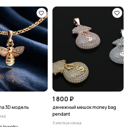
1 800 ₽
ла 3D модель
денежный мешок money bag
pendant
зад
3 месяца назад
nJewelry