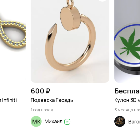
600 ₽
Беспла
nfiniti
Подвеска Гвоздь
Кулон 3D 
1 год назад
3 месяца на
Михаил
Baro