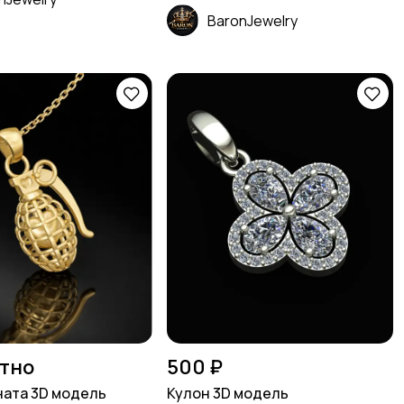
BaronJewelry
тно
500 ₽
ната 3D модель
Кулон 3D модель