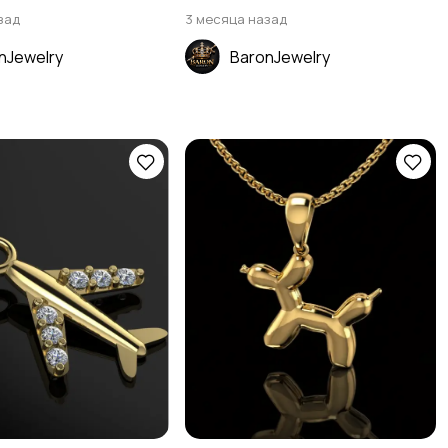
зад
3 месяца назад
nJewelry
BaronJewelry