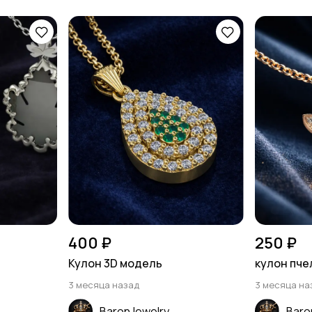
400 ₽
250 ₽
Кулон 3D модель
кулон пче
3 месяца назад
3 месяца на
BaronJewelry
Baro