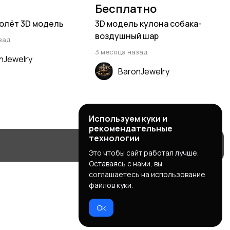
Бесплатно
олёт 3D модель
3D модель кулона собака-
воздушный шар
зад
3 месяца назад
nJewelry
BaronJewelry
Используем куки и
рекомендательные
технологии
Это чтобы сайт работал лучше.
Оставаясь с нами, вы
соглашаетесь на использование
файлов куки.
Ок