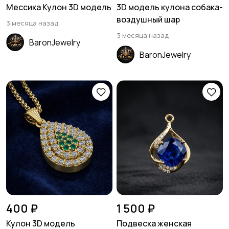
Мессика Кулон 3D модель
3D модель кулона собака-
воздушный шар
3 месяца назад
3 месяца назад
BaronJewelry
BaronJewelry
400 ₽
1 500 ₽
Кулон 3D модель
Подвеска женская