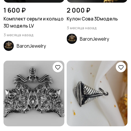
1 600 ₽
2 000 ₽
Комплект серьги и кольцо
Кулон Сова 3Dмодель
3D модель LV
3 месяца назад
3 месяца назад
BaronJewelry
BaronJewelry