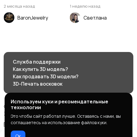
2 месяца назад
1 неделю назад
BaronJewelry
Светлана
Служба поддержки
Как купить 3D модель?
Как продавать 3D модели?
3D-Печать восковок
Используем куки и рекомендательные
© 2026 3d585.ru - Маркетплейс ювелирного дизайна
технологии
3d585.ru
Это чтобы сайт работал лучше. Оставаясь с нами, вы
соглашаетесь на использование файлов куки.
Правила сервиса
Политика конфиденциальности
Ок