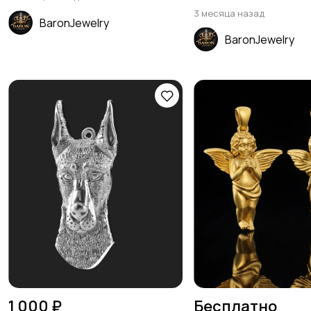
3 месяца назад
BaronJewelry
BaronJewelry
1 000 ₽
Бесплатно