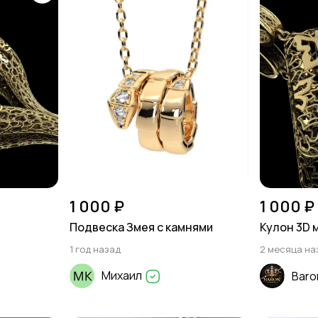
1 000 ₽
1 000 ₽
Подвеска Змея с камнями
Кулон 3D 
1 год назад
2 месяца на
Михаил
Baro