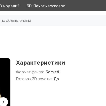
3D модели?
3D-Печать восковок
Характеристики
Формат файла:
3dm stl
Готова к 3D печати:
Да