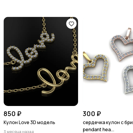
850 ₽
300 ₽
Кулон Love 3D модель
сердечка кулон с бр
pendant hea...
3 месяца назад