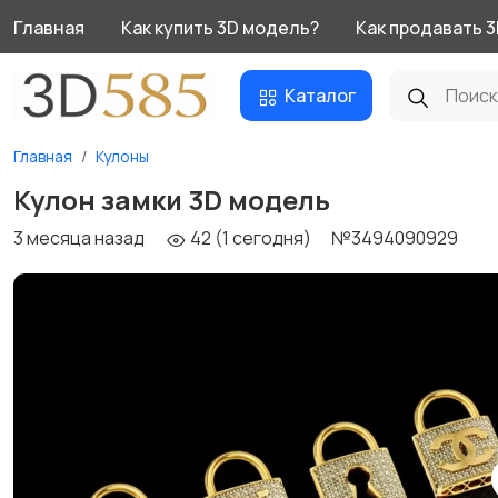
Главная
Как купить 3D модель?
Как продавать 
Каталог
Главная
Кулоны
Кулон замки 3D модель
3 месяца назад
42 (1 сегодня)
№3494090929