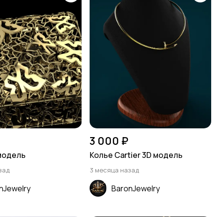
3 000 ₽
модель
Колье Cartier 3D модель
зад
3 месяца назад
nJewelry
BaronJewelry