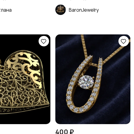
тлана
BaronJewelry
400 ₽