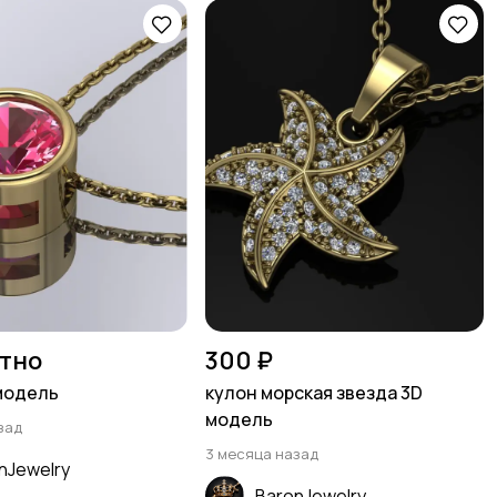
тно
300 ₽
модель
кулон морская звезда 3D
модель
зад
3 месяца назад
nJewelry
BaronJewelry