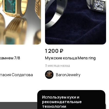
1 200 ₽
камнем 7/8
Мужские кольца Mens ring
3 месяца назад
тасия Солдатова
BaronJewelry
Используем куки и
рекомендательные
технологии