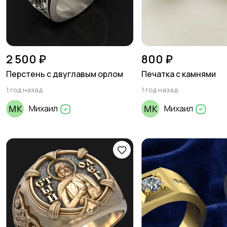
2 500 ₽
800 ₽
Перстень с двуглавым орлом
Печатка с камнями
1 год назад
1 год назад
Михаил
Михаил