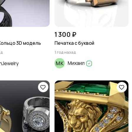
1 300 ₽
Кольцо 3D модель
Печатка с буквой
ад
1 год назад
Михаил
nJewelry