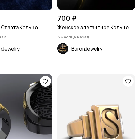
700 ₽
g Спарта Кольцо
Женское элегантное Кольцо
зад
3 месяца назад
nJewelry
BaronJewelry