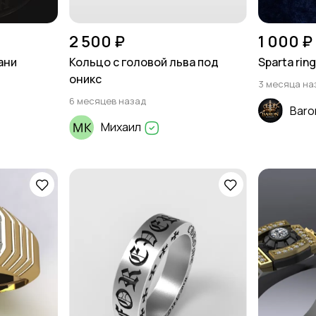
2 500 ₽
1 000 ₽
ани
Кольцо с головой льва под
Sparta rin
оникс
3 месяца на
6 месяцев назад
Baro
Михаил