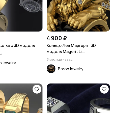
4 900 ₽
Кольцо 3D модель
Кольцо Лев Маргерит 3D
модель Magerit Li...
ад
3 месяца назад
nJewelry
BaronJewelry