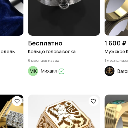
Бесплатно
1 600 ₽
модель
Кольцо голова волка
Мужское 
6 месяцев назад
1 месяц наз
Михаил
Baro