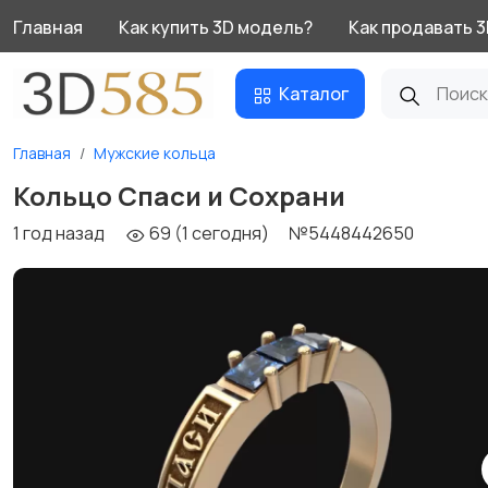
Главная
Как купить 3D модель?
Как продавать 
Каталог
Главная
Мужские кольца
Кольцо Спаси и Сохрани
1 год назад
69 (1 сегодня)
№5448442650