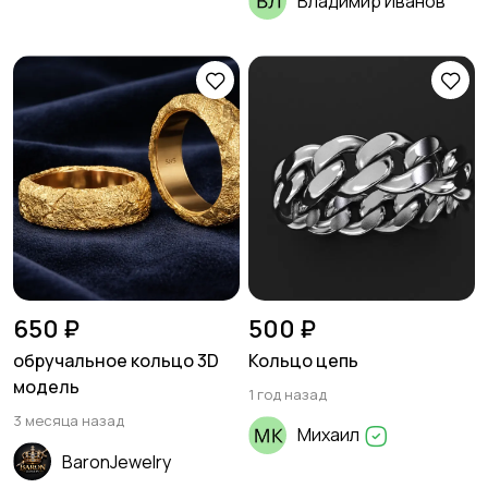
Владимир Иванов
650 ₽
500 ₽
обручальное кольцо 3D
Кольцо цепь
модель
1 год назад
3 месяца назад
Михаил
BaronJewelry