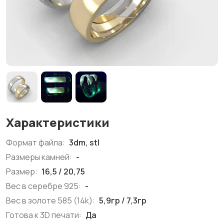
Характеристики
Формат файла:
3dm, stl
Размеры камней:
-
Размер:
16,5 / 20,75
Вес в серебре 925:
-
Вес в золоте 585 (14k):
5,9гр / 7,3гр
Готова к 3D печати:
Да