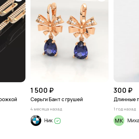
1 500 ₽
300 ₽
орожкой
Серьги Бант с грушей
Длинные п
4 месяца назад
1 год назад
Ник
Мих