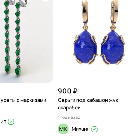
900 ₽
усеты с маркизами
Серьги под кабашон жук
скарабей
1 год назад
аил
Михаил