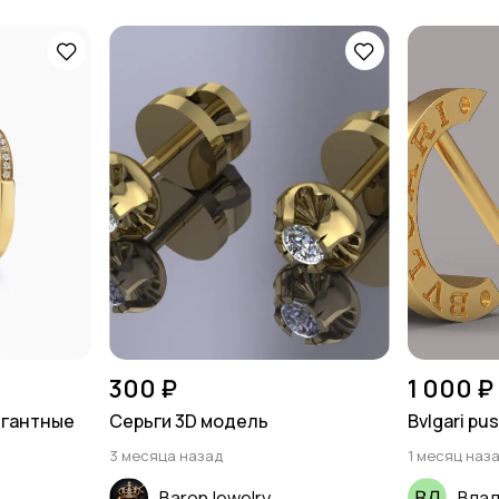
300 ₽
1 000 ₽
егантные
Серьги 3D модель
Bvlgari pu
3 месяца назад
1 месяц наз
BaronJewelry
Влад