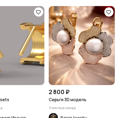
2 800 ₽
ssets
Серьги 3D модель
ад
3 месяца назад
имир Иванов
BaronJewelry