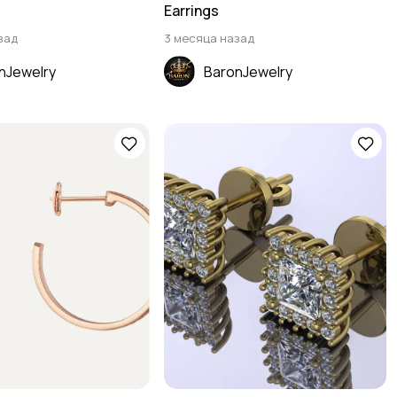
Earrings
зад
3 месяца назад
nJewelry
BaronJewelry