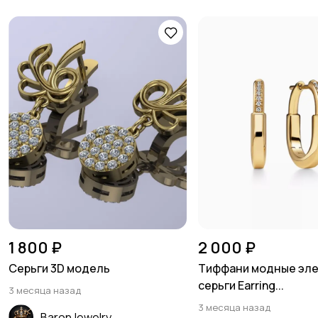
1 800 ₽
2 000 ₽
Серьги 3D модель
Тиффани модные эл
серьги Earring...
3 месяца назад
3 месяца назад
BaronJewelry