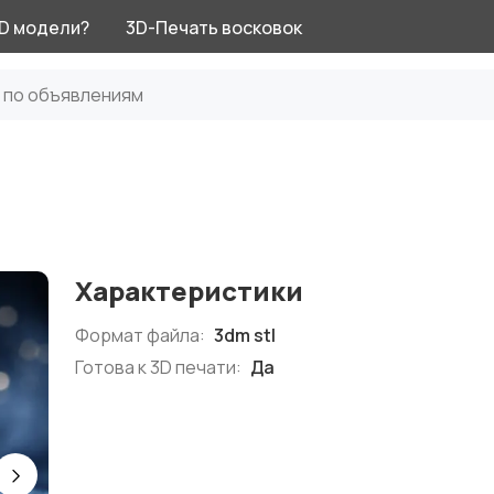
3D модели?
3D-Печать восковок
Характеристики
Формат файла:
3dm stl
Готова к 3D печати:
Да