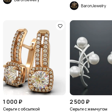
BaronJewelry
1 000 ₽
2 500 ₽
Серьги с обсыпкой
Серьги с жемчугом