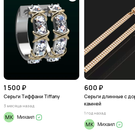
1 500 ₽
600 ₽
Серьги Тиффани Tiffany
Серьги длинные с д
камней
3 месяца назад
1 год назад
Михаил
Михаил