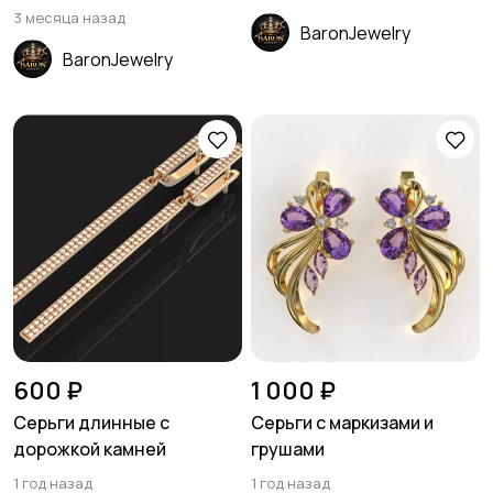
3 месяца назад
BaronJewelry
BaronJewelry
600 ₽
1 000 ₽
Серьги длинные с
Серьги с маркизами и
дорожкой камней
грушами
1 год назад
1 год назад