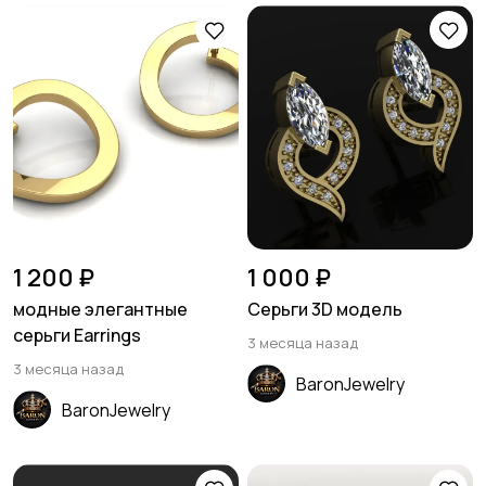
1 200 ₽
1 000 ₽
модные элегантные
Серьги 3D модель
серьги Earrings
3 месяца назад
3 месяца назад
BaronJewelry
BaronJewelry