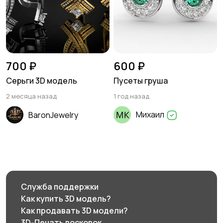
700 ₽
600 ₽
Серьги 3D модель
Пусеты груша
2 месяца назад
1 год назад
Михаил
BaronJewelry
Служба поддержки
Как купить 3D модель?
Как продавать 3D модели?
3D-Печать восковок