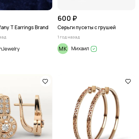
600 ₽
fany T Earrings Brand
Серьги пусеты с грушей
зад
1 год назад
Михаил
nJewelry