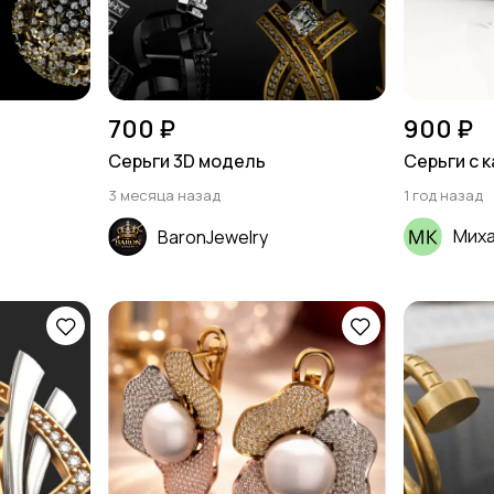
700 ₽
900 ₽
Серьги 3D модель
Серьги с 
3 месяца назад
1 год назад
Мих
BaronJewelry