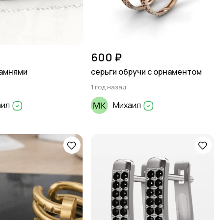
600 ₽
камнями
серьги обручи с орнаментом
1 год назад
аил
Михаил