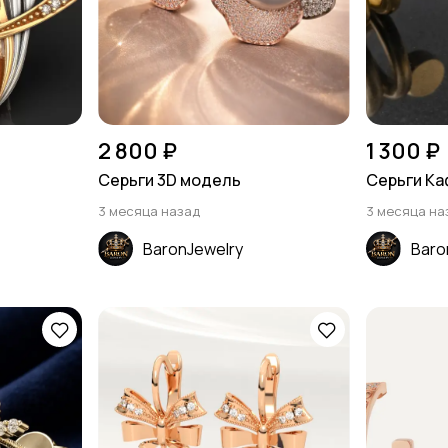
2 800 ₽
1 300 ₽
Серьги 3D модель
Серьги Каф
3 месяца назад
3 месяца на
BaronJewelry
Baro