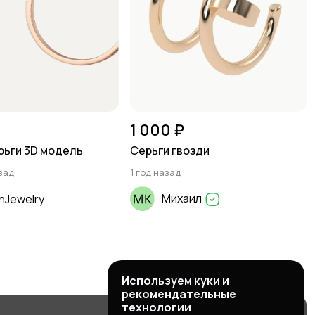
1 000 ₽
ерьги 3D модель
Серьги гвозди
зад
1 год назад
Михаил
nJewelry
Используем куки и
рекомендательные
технологии