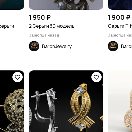
1 950 ₽
1 900 ₽
серьги
2 Серьги 3D модель
Серьги Tif
3 месяца назад
3 месяца на
BaronJewelry
Baro