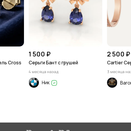
1 500 ₽
2 500 ₽
ель Cross
Серьги Бант с грушей
Cartier С
4 месяца назад
3 месяца на
Ник
Baro