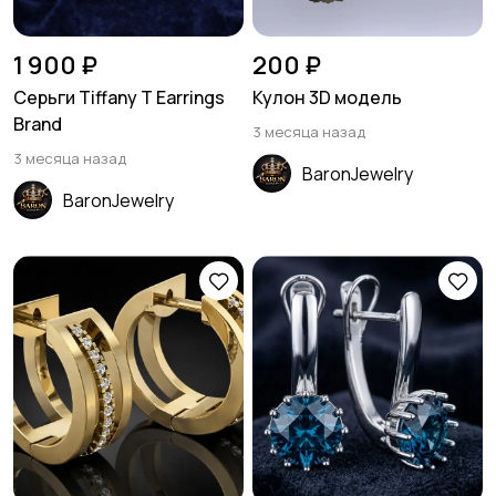
1 900 ₽
200 ₽
Серьги Tiffany T Earrings
Кулон 3D модель
Brand
3 месяца назад
3 месяца назад
BaronJewelry
BaronJewelry