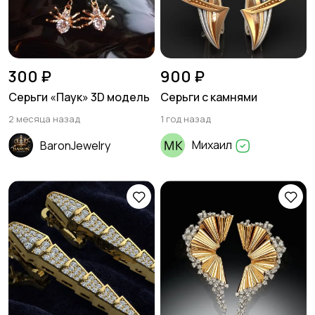
300 ₽
900 ₽
Серьги «Паук» 3D модель
Серьги с камнями
2 месяца назад
1 год назад
Михаил
BaronJewelry