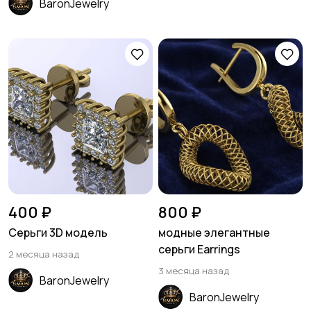
BaronJewelry
400 ₽
800 ₽
Серьги 3D модель
модные элегантные
серьги Earrings
2 месяца назад
3 месяца назад
BaronJewelry
BaronJewelry