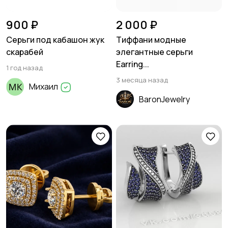
900 ₽
2 000 ₽
Серьги под кабашон жук
Тиффани модные
скарабей
элегантные серьги
Earring...
1 год назад
3 месяца назад
Михаил
BaronJewelry