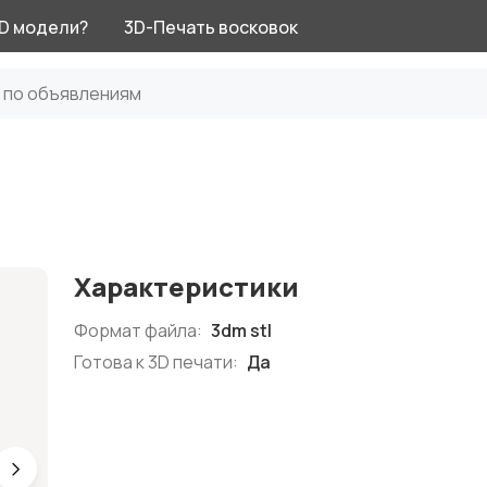
3D модели?
3D-Печать восковок
Характеристики
Формат файла:
3dm stl
Готова к 3D печати:
Да