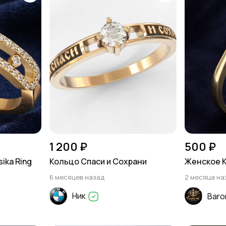
1 200 ₽
500 ₽
ika Ring
Кольцо Спаси и Сохрани
Женское 
6 месяцев назад
2 месяца на
Ник
Baro