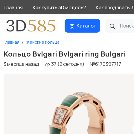
Главная
Как купить 3D модель?
Как продавать 
Каталог
Главная
Женские кольца
Кольцо Bvlgari Bvlgari ring Bulgari
3 месяца назад
37 (2 сегодня)
№6179397717