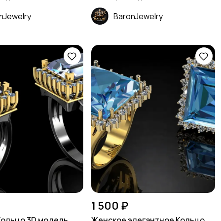
nJewelry
BaronJewelry
1 500 ₽
Кольцо 3D модель
Женское элегантное Кольцо