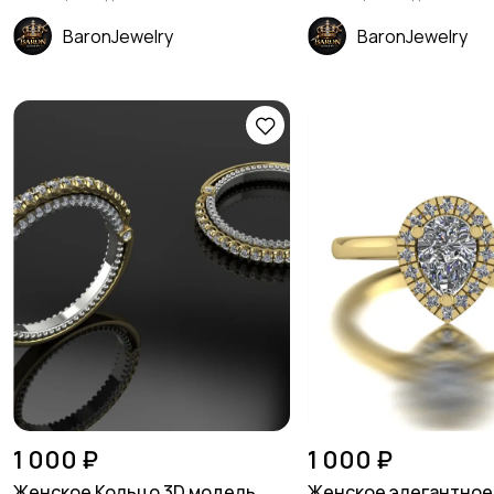
BaronJewelry
BaronJewelry
1 000 ₽
1 000 ₽
Женское Кольцо 3D модель
Женское элегантное