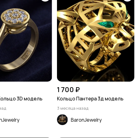
1 700 ₽
Кольцо 3D модель
Кольцо Пантера 3д модель
зад
3 месяца назад
nJewelry
BaronJewelry