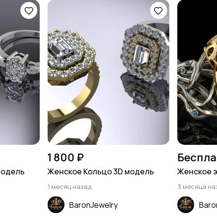
1 800 ₽
Беспла
модель
Женское Кольцо 3D модель
Женское 
1 месяц назад
3 месяца на
BaronJewelry
Baro