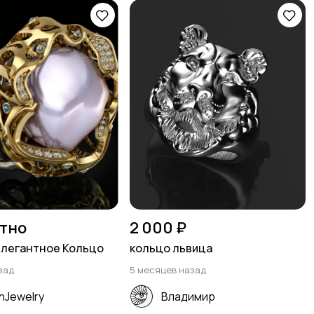
тно
2 000 ₽
элегантное Кольцо
кольцо львица
зад
5 месяцев назад
nJewelry
Владимир