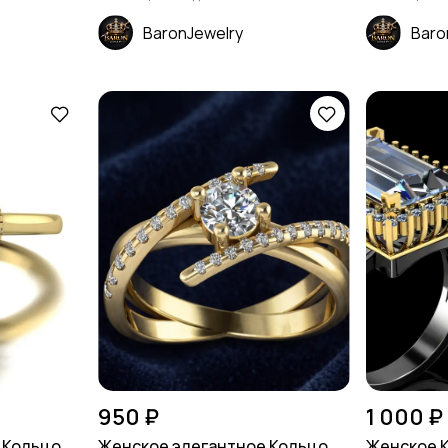
BaronJewelry
Baro
950 ₽
1 000 ₽
 Кольцо
Женское элегантное Кольцо
Женское 