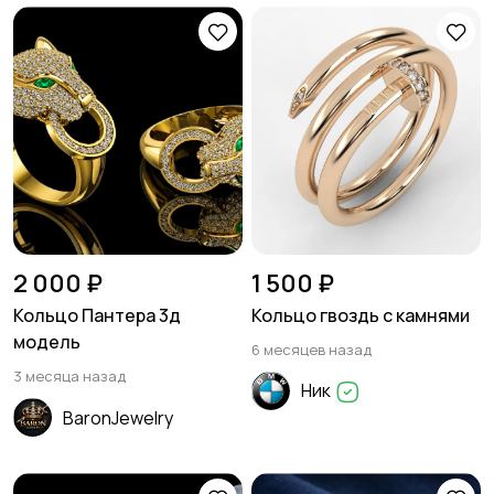
2 000 ₽
1 500 ₽
Кольцо Пантера 3д
Кольцо гвоздь с камнями
модель
6 месяцев назад
3 месяца назад
Ник
BaronJewelry