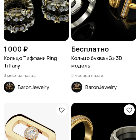
1 000 ₽
Бесплатно
Кольцо Тиффани Ring
Кольцо буква «G» 3D
Tiffany
модель
3 месяца назад
2 месяца назад
BaronJewelry
BaronJewelry