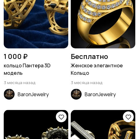
1 000 ₽
Бесплатно
кольцо Пантера 3D
Женское элегантное
модель
Кольцо
3 месяца назад
3 месяца назад
BaronJewelry
BaronJewelry