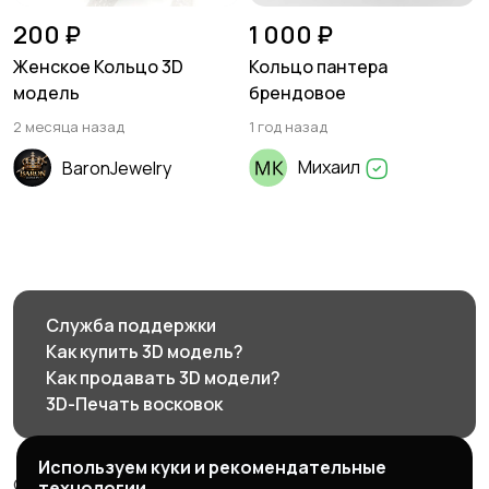
200 ₽
1 000 ₽
Женское Кольцо 3D
Кольцо пантера
модель
брендовое
2 месяца назад
1 год назад
Михаил
BaronJewelry
Служба поддержки
Как купить 3D модель?
Как продавать 3D модели?
3D-Печать восковок
Используем куки и рекомендательные
© 2026 3d585.ru - Маркетплейс ювелирного дизайна
технологии