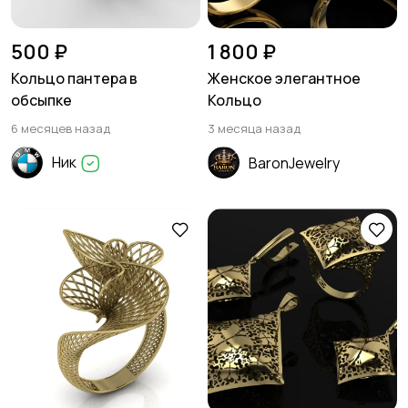
500 ₽
1 800 ₽
Кольцо пантера в
Женское элегантное
обсыпке
Кольцо
6 месяцев назад
3 месяца назад
Ник
BaronJewelry