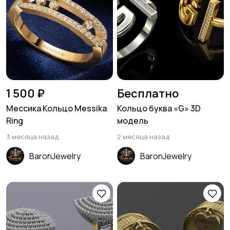
1 500 ₽
Бесплатно
Мессика Кольцо Messika
Кольцо буква «G» 3D
Ring
модель
3 месяца назад
2 месяца назад
BaronJewelry
BaronJewelry