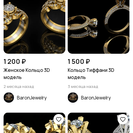
1 200 ₽
1 500 ₽
Женское Кольцо 3D
Кольцо Тиффани 3D
модель
модель
2 месяца назад
3 месяца назад
BaronJewelry
BaronJewelry