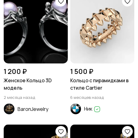
1 200 ₽
1 500 ₽
Женское Кольцо 3D
Кольцо с пирамидками в
модель
стиле Cartier
2 месяца назад
6 месяцев назад
Ник
BaronJewelry