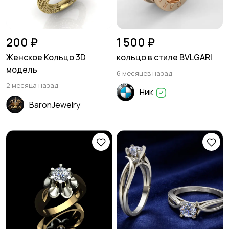
200 ₽
1 500 ₽
Женское Кольцо 3D
кольцо в стиле BVLGARI
модель
6 месяцев назад
2 месяца назад
Ник
BaronJewelry