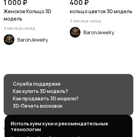
1 000 ₽
400 ₽
Женское Кольцо 3D
кольцо цветок 3D модель
модель
3 месяца назад
3 месяца назад
BaronJewelry
BaronJewelry
Служба поддержки
Как купить 3D модель?
Как продавать 3D модели?
3D-Печать восковок
Используем куки и рекомендательные
© 2026 3d585.ru - Маркетплейс ювелирного дизайна
технологии
3d585.ru