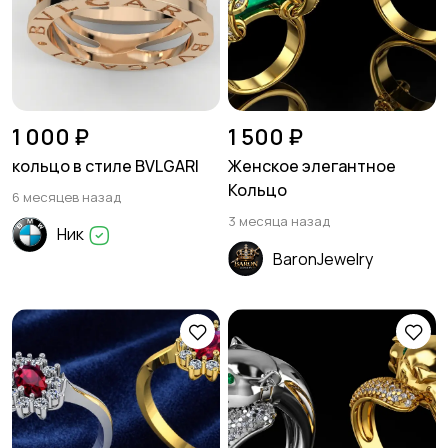
1 000 ₽
1 500 ₽
кольцо в стиле BVLGARI
Женское элегантное
Кольцо
6 месяцев назад
3 месяца назад
Ник
BaronJewelry