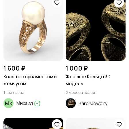
1 600 ₽
1 000 ₽
Кольцо с орнаментом и
Женское Кольцо 3D
жемчугом
модель
1 год назад
2 месяца назад
Михаил
BaronJewelry