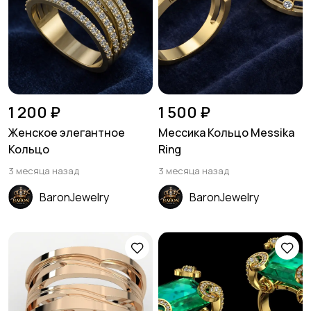
1 200 ₽
1 500 ₽
Женское элегантное
Мессика Кольцо Messika
Кольцо
Ring
3 месяца назад
3 месяца назад
BaronJewelry
BaronJewelry