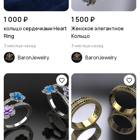
1 000 ₽
1 500 ₽
кольцо сердечками Heart
Женское элегантное
Ring
Кольцо
3 месяца назад
3 месяца назад
BaronJewelry
BaronJewelry