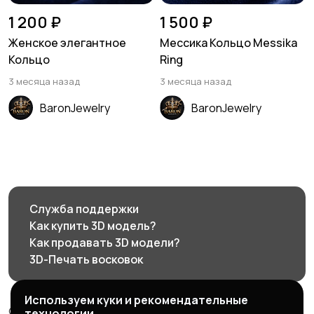
1 200 ₽
1 500 ₽
Женское элегантное
Мессика Кольцо Messika
Кольцо
Ring
3 месяца назад
3 месяца назад
BaronJewelry
BaronJewelry
Служба поддержки
Как купить 3D модель?
Как продавать 3D модели?
3D-Печать восковок
Используем куки и рекомендательные
© 2026 3d585.ru - Маркетплейс ювелирного дизайна
технологии