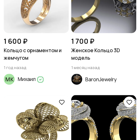
1 600 ₽
1 700 ₽
Кольцо с орнаментом и
Женское Кольцо 3D
жемчугом
модель
1 год назад
1 месяц назад
Михаил
BaronJewelry