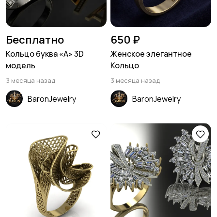
Бесплатно
650 ₽
Кольцо буква «A» 3D
Женское элегантное
модель
Кольцо
3 месяца назад
3 месяца назад
BaronJewelry
BaronJewelry