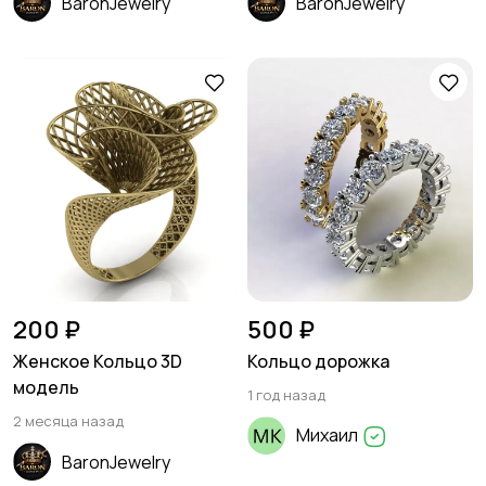
BaronJewelry
BaronJewelry
200 ₽
500 ₽
Женское Кольцо 3D
Кольцо дорожка
модель
1 год назад
2 месяца назад
Михаил
BaronJewelry