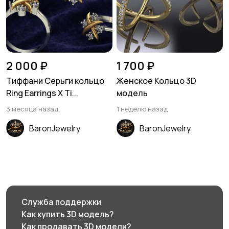
2 000 ₽
1 700 ₽
Тиффани Серьги кольцо
Женское Кольцо 3D
Ring Earrings X Ti...
модель
3 месяца назад
1 неделю назад
BaronJewelry
BaronJewelry
Служба поддержки
Как купить 3D модель?
Как продавать 3D модели?