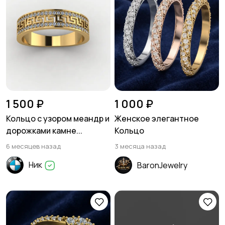
1 500 ₽
1 000 ₽
Кольцо с узором меандр и
Женское элегантное
дорожками камне...
Кольцо
6 месяцев назад
3 месяца назад
Ник
BaronJewelry