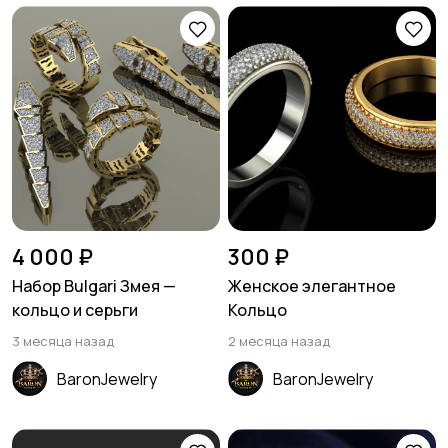
4 000 ₽
300 ₽
Набор Bulgari Змея —
Женское элегантное
кольцо и серьги
Кольцо
3 месяца назад
2 месяца назад
BaronJewelry
BaronJewelry