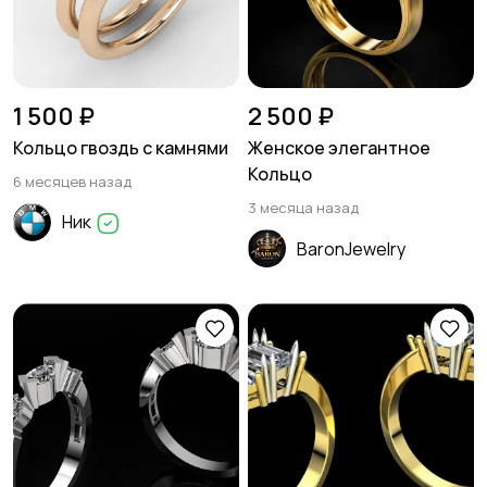
1 500 ₽
2 500 ₽
Кольцо гвоздь с камнями
Женское элегантное
Кольцо
6 месяцев назад
3 месяца назад
Ник
BaronJewelry