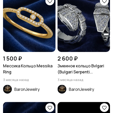
1 500 ₽
2 600 ₽
Мессика Кольцо Messika
Змеиное кольцо Bvlgari
Ring
(Bulgari Serpenti...
3 месяца назад
3 месяца назад
BaronJewelry
BaronJewelry