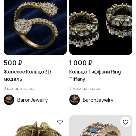
500 ₽
1 000 ₽
Женское Кольцо 3D
Кольцо Тиффани Ring
модель
Tiffany
3 месяца назад
3 месяца назад
BaronJewelry
BaronJewelry