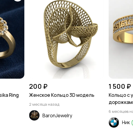
200 ₽
1 500 ₽
ika Ring
Женское Кольцо 3D модель
Кольцо с 
дорожками
2 месяца назад
6 месяцев н
BaronJewelry
Ник