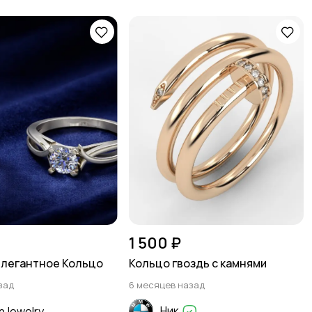
1 500 ₽
элегантное Кольцо
Кольцо гвоздь с камнями
зад
6 месяцев назад
Ник
nJewelry