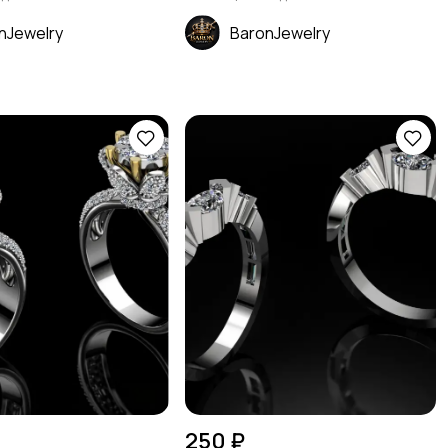
nJewelry
BaronJewelry
250 ₽