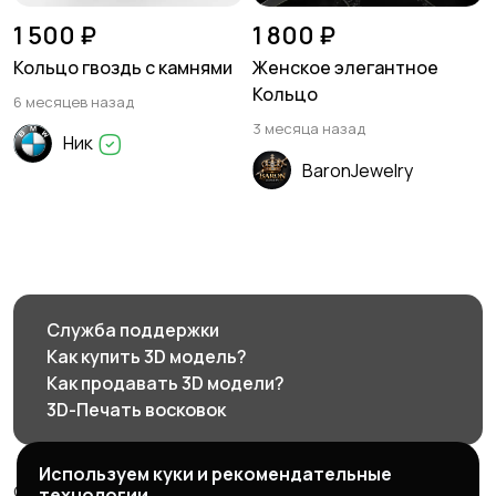
1 500 ₽
1 800 ₽
Кольцо гвоздь с камнями
Женское элегантное
Кольцо
6 месяцев назад
3 месяца назад
Ник
BaronJewelry
Служба поддержки
Как купить 3D модель?
Как продавать 3D модели?
3D-Печать восковок
Используем куки и рекомендательные
© 2026 3d585.ru - Маркетплейс ювелирного дизайна
технологии