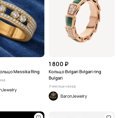
1 800 ₽
ольцо Messika Ring
Кольцо Bvlgari Bvlgari ring
Bulgari
зад
3 месяца назад
nJewelry
BaronJewelry