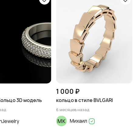
1 000 ₽
Кольцо 3D модель
кольцо в стиле BVLGARI
зад
6 месяцев назад
Михаил
nJewelry