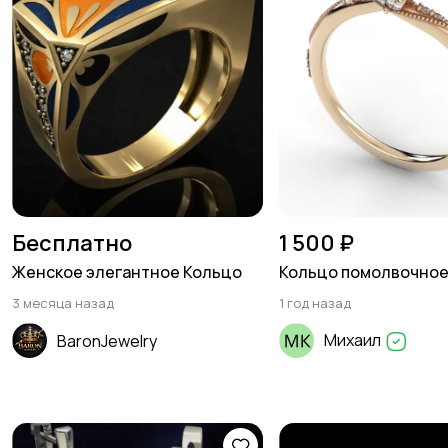
Бесплатно
1 500 ₽
Женское элегантное Кольцо
Кольцо помолвочно
3 месяца назад
1 год назад
Михаил
BaronJewelry