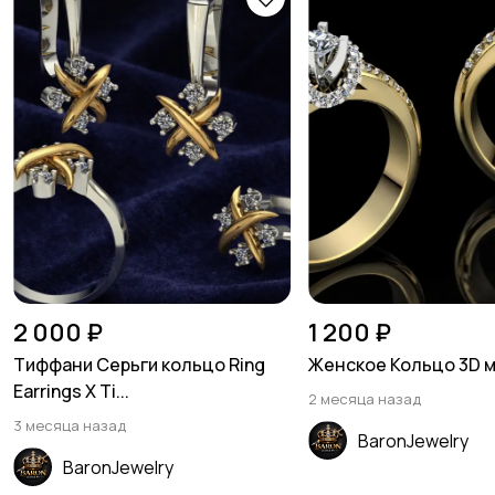
2 000 ₽
1 200 ₽
Тиффани Серьги кольцо Ring
Женское Кольцо 3D 
Earrings X Ti...
2 месяца назад
3 месяца назад
BaronJewelry
BaronJewelry