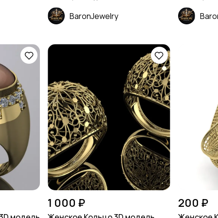
BaronJewelry
Baro
1 000 ₽
200 ₽
 3D модель
Женское Кольцо 3D модель
Женское 