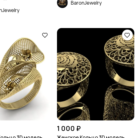
BaronJewelry
nJewelry
1 000 ₽
Кольцо 3D модель
Женское Кольцо 3D модель