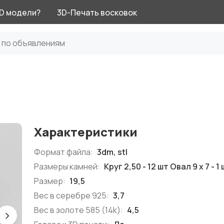
3D модели?
3D-Печать восковок
Характеристики
Формат файла:
3dm, stl
Размеры камней:
Круг 2,50 - 12 шт Овал 9 х 7 - 1
Размер:
19,5
Вес в серебре 925:
3,7
Вес в золоте 585 (14k):
4,5