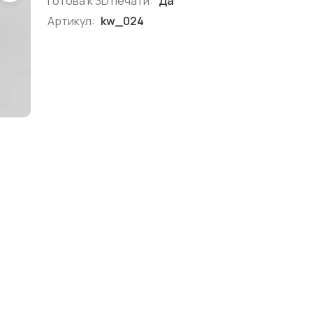
Готова к 3D печати:
Да
Артикул:
kw_024