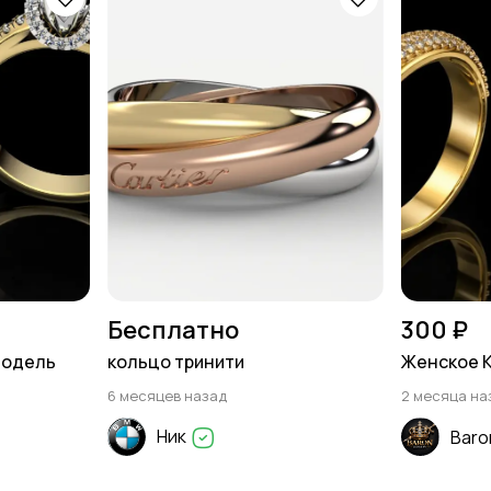
Бесплатно
300 ₽
модель
кольцо тринити
Женское 
6 месяцев назад
2 месяца на
Ник
Baro