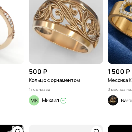
500 ₽
1 500 ₽
е
Кольцо с орнаментом
Мессика К
1 год назад
3 месяца на
Михаил
Baro