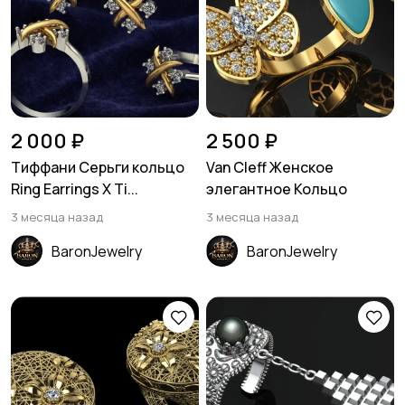
2 000 ₽
2 500 ₽
Тиффани Серьги кольцо
Van Cleff Женское
Ring Earrings X Ti...
элегантное Кольцо
3 месяца назад
3 месяца назад
BaronJewelry
BaronJewelry