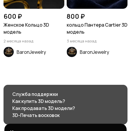
600 ₽
800 ₽
Женское Кольцо 3D
кольцо Пантера Cartier 3D
модель
модель
2 месяца назад
3 месяца назад
BaronJewelry
BaronJewelry
Служба поддержки
Как купить 3D модель?
Как продавать 3D модели?
3D-Печать восковок