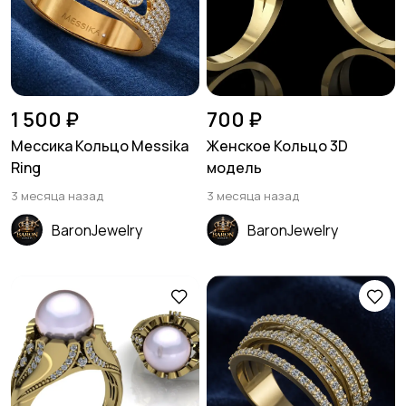
1 500 ₽
700 ₽
Мессика Кольцо Messika
Женское Кольцо 3D
Ring
модель
3 месяца назад
3 месяца назад
BaronJewelry
BaronJewelry