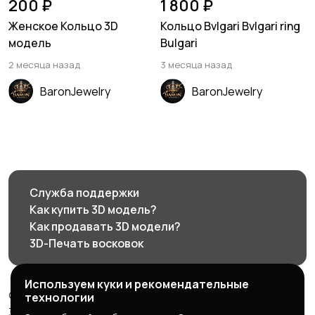
200 ₽
1 800 ₽
Женское Кольцо 3D
Кольцо Bvlgari Bvlgari ring
модель
Bulgari
2 месяца назад
3 месяца назад
BaronJewelry
BaronJewelry
Служба поддержки
Как купить 3D модель?
Как продавать 3D модели?
3D-Печать восковок
Используем куки и рекомендательные
© 2026 3d585.ru - Маркетплейс ювелирного дизайна
технологии
3d585.ru