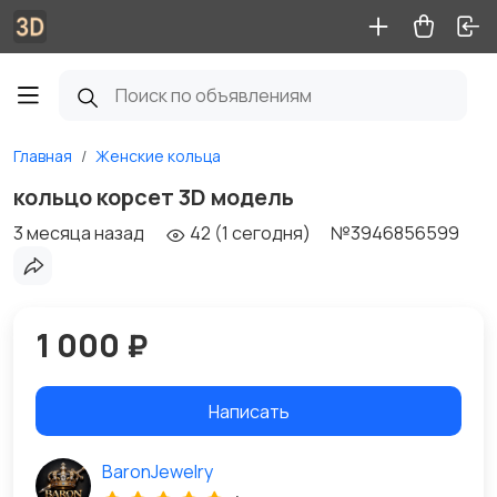
Главная
Женские кольца
кольцо корсет 3D модель
3 месяца назад
42 (1 сегодня)
№3946856599
1 000 ₽
Написать
BaronJewelry