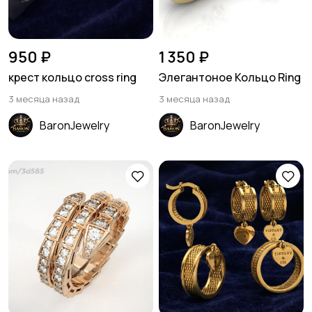
950 ₽
1 350 ₽
крест кольцо cross ring
Элегантоное Кольцо Ring
3 месяца назад
3 месяца назад
BaronJewelry
BaronJewelry