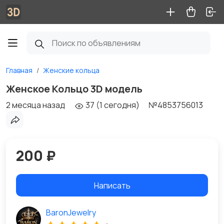
Главная
Женские кольца
Женское Кольцо 3D модель
2 месяца назад
37 (1 сегодня)
№4853756013
200 ₽
Написать
BaronJewelry