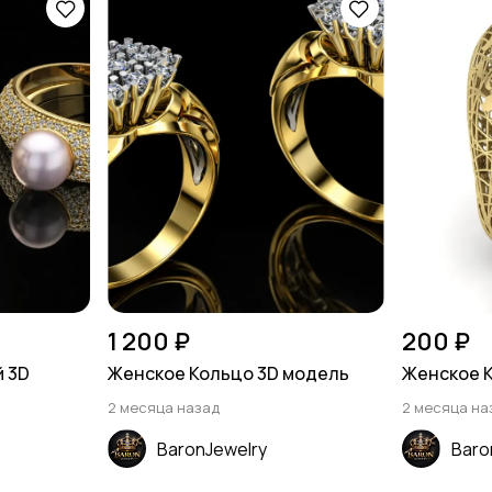
1 200 ₽
200 ₽
й 3D
Женское Кольцо 3D модель
Женское 
2 месяца назад
2 месяца на
BaronJewelry
Baro