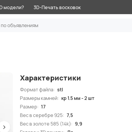
3D модели?
3D-Печать восковок
Характеристики
Формат файла:
stl
Размеры камней:
кр 1.5 мм - 2 шт
Размер:
17
Вес в серебре 925:
7,5
Вес в золоте 585 (14k):
9,9