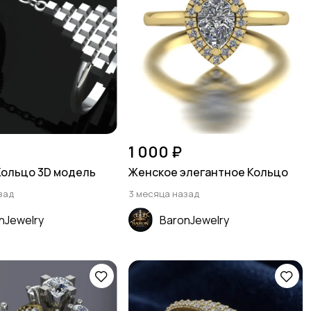
1 000 ₽
Кольцо 3D модель
Женское элегантное Кольцо
зад
3 месяца назад
nJewelry
BaronJewelry