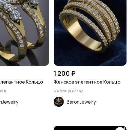
1 200 ₽
элегантное Кольцо
Женское элегантное Кольцо
зад
3 месяца назад
nJewelry
BaronJewelry