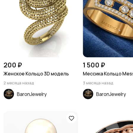
200 ₽
1 500 ₽
Женское Кольцо 3D модель
Мессика Кольцо Mess
2 месяца назад
3 месяца назад
BaronJewelry
BaronJewelry