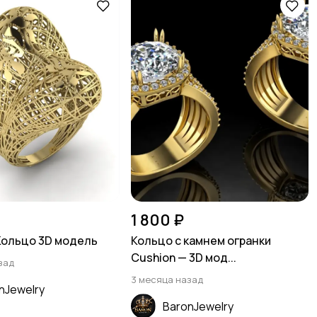
1 800 ₽
Кольцо 3D модель
Кольцо с камнем огранки
Cushion — 3D мод...
зад
3 месяца назад
nJewelry
BaronJewelry