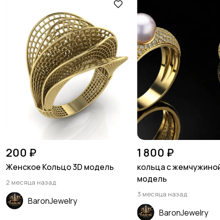
200 ₽
1 800 ₽
Женское Кольцо 3D модель
кольца с жемчужино
модель
2 месяца назад
3 месяца назад
BaronJewelry
BaronJewelry