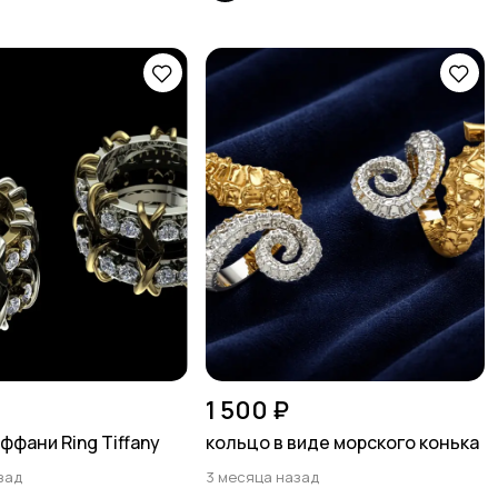
1 500 ₽
ффани Ring Tiffany
кольцо в виде морского конька
зад
3 месяца назад