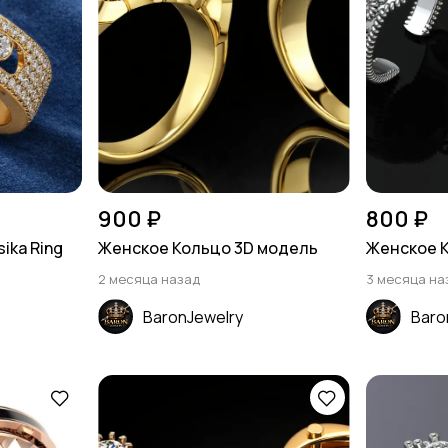
900 ₽
800 ₽
ika Ring
Женское Кольцо 3D модель
Женское 
2 месяца назад
3 месяца на
BaronJewelry
Baro