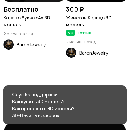
Бесплатно
300 ₽
Кольцо буква «A» 3D
Женское Кольцо 3D
модель
модель
5.0
1 отзыв
2 месяца назад
2 месяца назад
BaronJewelry
BaronJewelry
Служба поддержки
Как купить 3D модель?
Как продавать 3D модели?
3D-Печать восковок