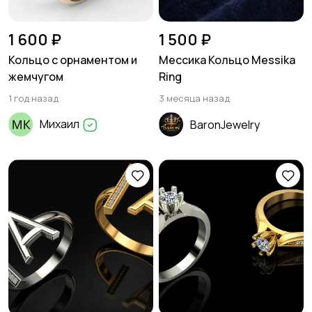
1 600 ₽
1 500 ₽
Кольцо с орнаментом и
Мессика Кольцо Messika
жемчугом
Ring
1 год назад
3 месяца назад
Михаил
BaronJewelry